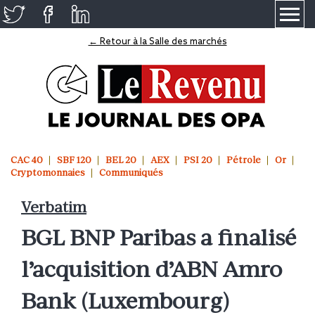
≡
← Retour à la Salle des marchés
CAC 40
SBF 120
BEL 20
AEX
PSI 20
Pétrole
Or
Cryptomonnaies
Communiqués
Verbatim
BGL BNP Paribas a finalisé
l’acquisition d’ABN Amro
Bank (Luxembourg)