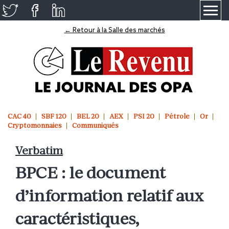
≡
← Retour à la Salle des marchés
CAC 40
SBF 120
BEL 20
AEX
PSI 20
Pétrole
Or
Cryptomonnaies
Communiqués
Verbatim
BPCE : le document
d’information relatif aux
caractéristiques,