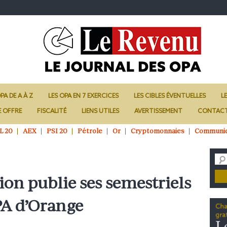
PA DE A À Z
LES OPA EN 7 EXERCICES
LES CIBLES ÉVENTUELLES
L
E OFFRE
FISCALITÉ
LIENS UTILES
AVERTISSEMENT
CONTAC
L 20
AEX
PSI 20
Pétrole
Or
Cryptomonnaies
Communi
ion publie ses semestriels
PA d’Orange