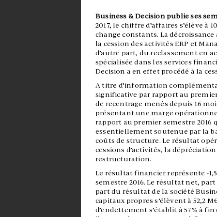
Business & Decision publie ses sem
2017, le chiffre d’affaires s’élève à
change constants. La décroissance 
la cession des activités ERP et Mana
d’autre part, du reclassement en a
spécialisée dans les services financ
Decision a en effet procédé à la cessi
A titre d’information complémenta
significative par rapport au premie
de recentrage menés depuis 16 mois.
présentant une marge opérationnel
rapport au premier semestre 2016 qu
essentiellement soutenue par la bai
coûts de structure. Le résultat opér
cessions d’activités, la dépréciatio
restructuration.
Le résultat financier représente -
semestre 2016. Le résultat net, part
part du résultat de la société Bus
capitaux propres s’élèvent à 52,2 M€ 
d’endettement s’établit à 57% à fi