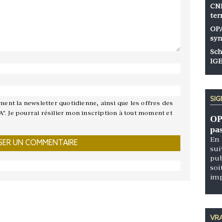
CNP
ter
OPA
syn
Sch
IGE
SI
ement la newsletter quotidienne, ainsi que les offres des
A". Je pourrai résilier mon inscription à tout moment et
OP
pa
En 
sui
pub
soi
im
VRA