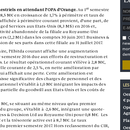
er
estriels en attendant l’OPA d’Orange.
Au 1
semestre
 108,5 M€ en croissance de 1,7% à périmètre et taux de
affichée à périmètre courant provient, d’une part, de
ged Services aux Etats-Unis (8,3 M$) en 2016 et,
ctivité abandonnée de la filiale au Royaume-Uni
iers (2,2 M£) dans les comptes 30 juin 2017. Business &
O
on de ses parts dans cette filiale au 31 juillet 2017.
news
mon 
ire, l’Ebitda courant affiche une augmentation
dem
r semestre 2016 due aux efforts de restructuration et
 Le résultat opérationnel courant s’élève à 2,8 M€,
le courante de 2,5 %, en nette amélioration par
i affichait une perte. Cette amélioration est
sse significative des charges de personnel et des
ationnel s’établit à 1,0 M€ intégrant les impacts des
LES
n partielle du goodwill aux Etats-Unis et les coûts de
Oen
€ p
1,5 M€, se situant au même niveau qu’au premier
Opé
 du groupe, s’établit à -2,6 M€, intégrant une quote-
Agr
iness & Decision Ltd au Royaume-Uni pour 0,8 M€. Les
et la trésorerie active est à 8,7 M€. Le taux
Pla
n du premier semestre 2017. Hors reclassement du CIR,
Oen