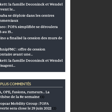
kett: la famille Deconinck et Wendel
èvent le…
baba se déploie dans les centres
mmerciaux
eo : l’OPA simplifiée se déroulera
6 au 19…
ino a finalisé la cession des murs de
hnipFMC : offre de cession
ontaire avant une…
kett: la famille Deconinck et Wendel
isagent…
S PLUS COMMENTÉS
, OPE, fusions, rumeurs… La
thèse de la 8e semaine
(1)
opcar Mobility Group : l’OPA
verte sera close le 29 juin 2022
(2)