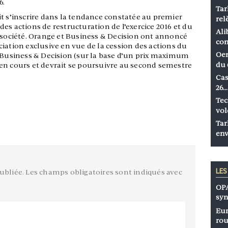
6.
Tar
t s’inscrire dans la tendance constatée au premier
rel
es actions de restructuration de l’exercice 2016 et du
Ali
a société. Orange et Business & Decision ont annoncé
co
iation exclusive en vue de la cession des actions du
Oen
e Business & Decision (sur la base d’un prix maximum
du 
st en cours et devrait se poursuivre au second semestre
Cas
26…
Tec
vol
Tar
env
LE
ubliée.
Les champs obligatoires sont indiqués avec
OPA
syn
Eur
rou