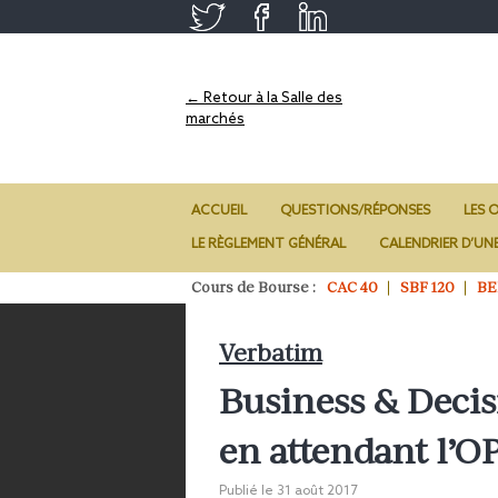
← Retour à la Salle des
marchés
ACCUEIL
QUESTIONS/RÉPONSES
LES O
LE RÈGLEMENT GÉNÉRAL
CALENDRIER D’UN
Cours de Bourse :
CAC 40
SBF 120
BE
Verbatim
Business & Decis
en attendant l’O
Publié le
31 août 2017