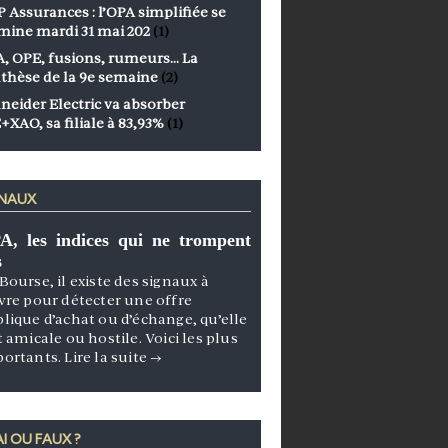
 Assurances : l’OPA simplifiée se
mine mardi 31 mai 202
(1)
, OPE, fusions, rumeurs… La
thèse de la 9e semaine
(2)
neider Electric va absorber
+XAO, sa filiale à 83,93%
(1)
GNAUX
A, les indices qui ne trompent
s
Bourse, il existe des signaux à
vre pour détecter une offre
lique d’achat ou d’échange, qu’elle
t amicale ou hostile. Voici les plus
portants.
Lire la suite
→
I OU FAUX ?