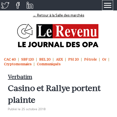
≡
← Retour à la Salle des marchés
CAC 40
SBF 120
BEL 20
AEX
PSI 20
Pétrole
Or
Cryptomonnaies
Communiqués
Verbatim
Casino et Rallye portent
plainte
Publié le
25 octobre 2018