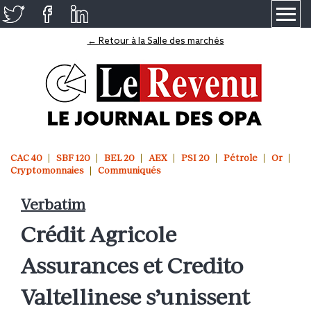
≡
← Retour à la Salle des marchés
CAC 40
SBF 120
BEL 20
AEX
PSI 20
Pétrole
Or
Cryptomonnaies
Communiqués
Verbatim
Crédit Agricole
Assurances et Credito
Valtellinese s’unissent