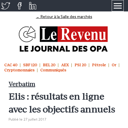
≡
← Retour à la Salle des marchés
CAC 40
SBF 120
BEL 20
AEX
PSI 20
Pétrole
Or
Cryptomonnaies
Communiqués
Verbatim
Elis : résultats en ligne
avec les objectifs annuels
Publié le
27 juillet 2017