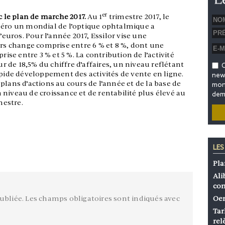
er
ec le plan de marche 2017.
Au 1
trimestre 2017, le
méro un mondial de l’optique ophtalmique a
d’euros. Pour l’année 2017, Essilor vise une
ors change comprise entre 6 % et 8 %, dont une
e entre 3 % et 5 %. La contribution de l’activité
ur de 18,5% du chiffre d’affaires, un niveau reflétant
O
apide développement des activités de vente en ligne.
news
plans d’actions au cours de l’année et de la base de
mon 
niveau de croissance et de rentabilité plus élevé au
dem
mestre.
LES
Pla
Ali
co
ubliée.
Les champs obligatoires sont indiqués avec
Oen
Tar
rel