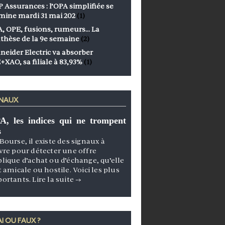
 Assurances : l’OPA simplifiée se
mine mardi 31 mai 202
(1)
, OPE, fusions, rumeurs… La
thèse de la 9e semaine
(2)
neider Electric va absorber
+XAO, sa filiale à 83,93%
(1)
GNAUX
A, les indices qui ne trompent
s
Bourse, il existe des signaux à
vre pour détecter une offre
lique d’achat ou d’échange, qu’elle
t amicale ou hostile. Voici les plus
portants.
Lire la suite
→
I OU FAUX ?