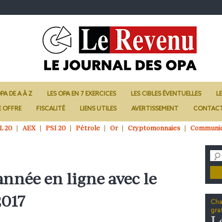
PA DE A À Z
LES OPA EN 7 EXERCICES
LES CIBLES ÉVENTUELLES
L
E OFFRE
FISCALITÉ
LIENS UTILES
AVERTISSEMENT
CONTAC
L 20
AEX
PSI 20
Pétrole
Or
Cryptomonnaies
Communi
’année en ligne avec le
2017