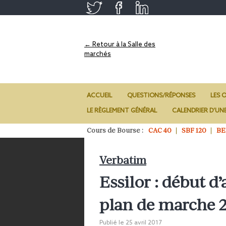
← Retour à la Salle des
marchés
ACCUEIL
QUESTIONS/RÉPONSES
LES O
LE RÈGLEMENT GÉNÉRAL
CALENDRIER D’UN
Cours de Bourse :
CAC 40
SBF 120
BE
Verbatim
Essilor : début d
plan de marche 
Publié le
25 avril 2017