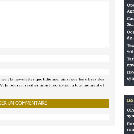
Opé
Agr
Cas
26…
Oen
du 
Tec
vol
Tar
env
OPA
syn
ement la newsletter quotidienne, ainsi que les offres des
A". Je pourrai résilier mon inscription à tout moment et
LE
OPA
syn
Eur
rou