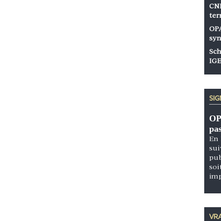
CNP
ter
OPA
syn
Sch
IGE
SI
OP
pa
En 
sui
pub
soi
im
VRA