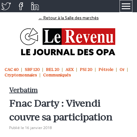
≡
← Retour à la Salle des marchés
CAC 40
SBF 120
BEL 20
AEX
PSI 20
Pétrole
Or
Cryptomonnaies
Communiqués
Verbatim
Fnac Darty : Vivendi
couvre sa participation
Publié le
16 janvier 2018