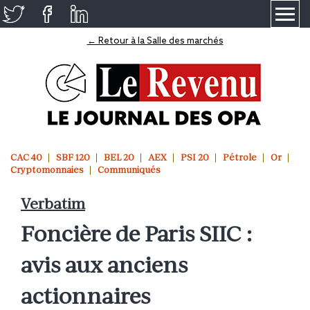
≡
← Retour à la Salle des marchés
CAC 40
SBF 120
BEL 20
AEX
PSI 20
Pétrole
Or
Cryptomonnaies
Communiqués
Verbatim
Foncière de Paris SIIC :
avis aux anciens
actionnaires