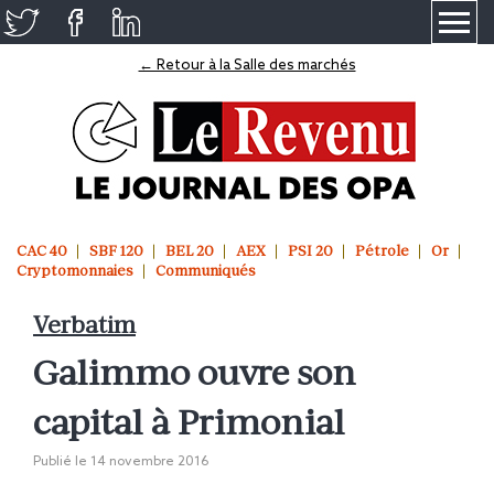
≡
← Retour à la Salle des marchés
CAC 40
SBF 120
BEL 20
AEX
PSI 20
Pétrole
Or
Cryptomonnaies
Communiqués
Verbatim
Galimmo ouvre son
capital à Primonial
Publié le
14 novembre 2016