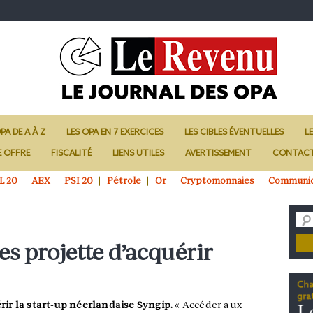
PA DE A À Z
LES OPA EN 7 EXERCICES
LES CIBLES ÉVENTUELLES
L
E OFFRE
FISCALITÉ
LIENS UTILES
AVERTISSEMENT
CONTAC
L 20
AEX
PSI 20
Pétrole
Or
Cryptomonnaies
Communi
s projette d’acquérir
rir la start-up néerlandaise Syngip.
« Accéder aux