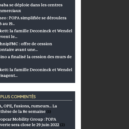
baba se déploie dans les centres
mmerciaux
eo : l’OPA simplifiée se déroulera
6 au 19…
kett: la famille Deconinck et Wendel
èvent le…
hnipFMC : offre de cession
ontaire avant une…
ino a finalisé la cession des murs de
kett: la famille Deconinck et Wendel
isagent…
S PLUS COMMENTÉS
, OPE, fusions, rumeurs… La
thèse de la 8e semaine
(1)
opcar Mobility Group : l’OPA
verte sera close le 29 juin 2022
(2)