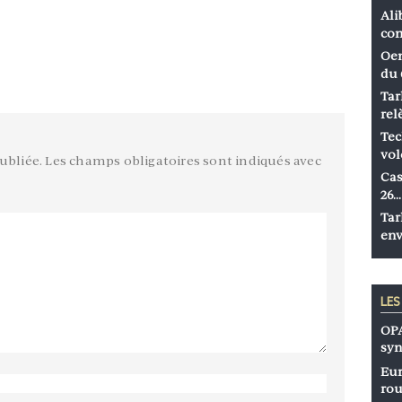
Ali
co
Oen
du 
Tar
rel
Tec
vol
ubliée.
Les champs obligatoires sont indiqués avec
Cas
26…
Tar
env
LE
OPA
syn
Eur
rou