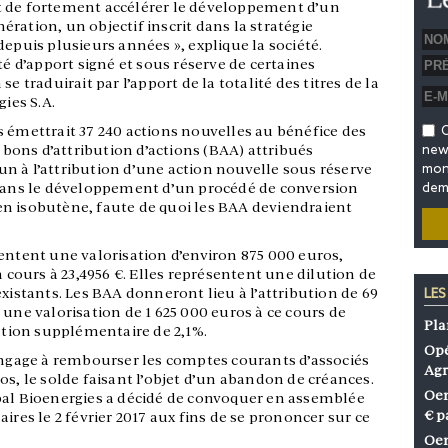
t de fortement accélérer le développement d’un
ration, un objectif inscrit dans la stratégie
depuis plusieurs années », explique la société.
d’apport signé et sous réserve de certaines
e traduirait par l’apport de la totalité des titres de la
gies S.A.
s émettrait 37 240 actions nouvelles au bénéfice des
O
1 bons d’attribution d’actions (BAA) attribués
news
n à l’attribution d’une action nouvelle sous réserve
mon 
 dans le développement d’un procédé de conversion
dem
n isobutène, faute de quoi les BAA deviendraient
entent une valorisation d’environ 875 000 euros,
n cours à 23,4956 €. Elles représentent une dilution de
existants. Les BAA donneront lieu à l’attribution de 69
LES
 une valorisation de 1 625 000 euros à ce cours de
Pla
lution supplémentaire de 2,1%.
Opé
’engage à rembourser les comptes courants d’associés
Agr
s, le solde faisant l’objet d’un abandon de créances.
Oen
bal Bioenergies a décidé de convoquer en assemblée
€ p
ires le 2 février 2017 aux fins de se prononcer sur ce
Oen