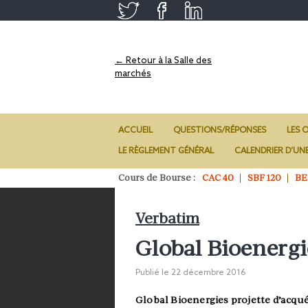
← Retour à la Salle des
marchés
ACCUEIL
QUESTIONS/RÉPONSES
LES O
LE RÈGLEMENT GÉNÉRAL
CALENDRIER D’UN
Cours de Bourse :
CAC 40
SBF 120
BE
Verbatim
Global Bioenergie
Publié le
22 décembre 2016
Global Bioenergies projette d’acqué