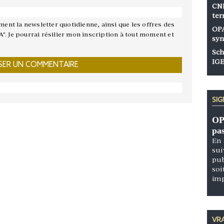
CNP
ter
ement la newsletter quotidienne, ainsi que les offres des
OPA
A". Je pourrai résilier mon inscription à tout moment et
syn
Sch
IGE
SI
OP
pa
En 
sui
pub
soi
im
VRA