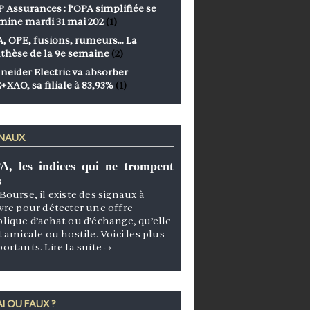
 Assurances : l’OPA simplifiée se
mine mardi 31 mai 202
(1)
, OPE, fusions, rumeurs… La
thèse de la 9e semaine
(2)
neider Electric va absorber
+XAO, sa filiale à 83,93%
(1)
GNAUX
A, les indices qui ne trompent
s
Bourse, il existe des signaux à
vre pour détecter une offre
lique d’achat ou d’échange, qu’elle
t amicale ou hostile. Voici les plus
portants.
Lire la suite
→
I OU FAUX ?