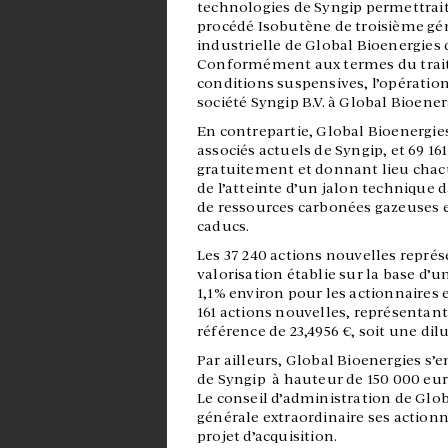
technologies de Syngip permettrai
procédé Isobutène de troisième géné
industrielle de Global Bioenergies 
Conformément aux termes du traité 
conditions suspensives, l’opération s
société Syngip B.V. à Global Bioener
En contrepartie, Global Bioenergie
associés actuels de Syngip, et 69 16
gratuitement et donnant lieu chacu
de l’atteinte d’un jalon technique
de ressources carbonées gazeuses e
caducs.
Les 37 240 actions nouvelles représ
valorisation établie sur la base d’u
1,1% environ pour les actionnaires 
161 actions nouvelles, représentant
référence de 23,4956 €, soit une di
Par ailleurs, Global Bioenergies s
de Syngip à hauteur de 150 000 euro
Le conseil d’administration de Glo
générale extraordinaire ses actionna
projet d’acquisition.