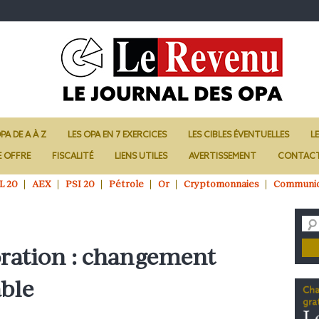
PA DE A À Z
LES OPA EN 7 EXERCICES
LES CIBLES ÉVENTUELLES
L
E OFFRE
FISCALITÉ
LIENS UTILES
AVERTISSEMENT
CONTAC
L 20
AEX
PSI 20
Pétrole
Or
Cryptomonnaies
Communi
ration : changement
able