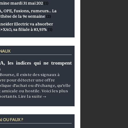
mine mardi 31 mai 202
(1)
, OPE, fusions, rumeurs… La
thèse de la 9e semaine
(2)
neider Electric va absorber
+XAO, sa filiale à 83,93%
(1)
GNAUX
A, les indices qui ne trompent
s
Bourse, il existe des signaux à
vre pour détecter une offre
lique d’achat ou d’échange, qu’elle
t amicale ou hostile. Voici les plus
portants.
Lire la suite
→
I OU FAUX ?