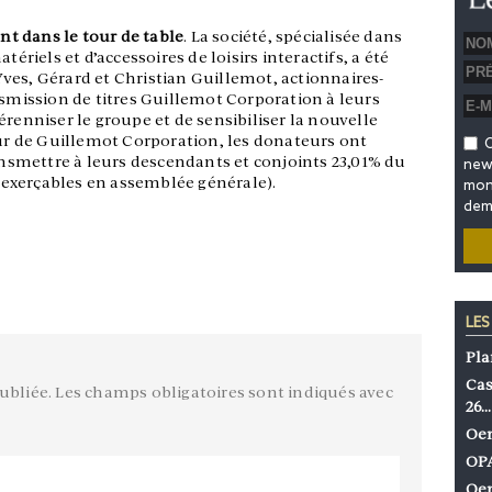
t dans le tour de table
. La société, spécialisée dans
tériels et d’accessoires de loisirs interactifs, a été
ves, Gérard et Christian Guillemot, actionnaires-
nsmission de titres Guillemot Corporation à leurs
érenniser le groupe et de sensibiliser la nouvelle
 de Guillemot Corporation, les donateurs ont
O
smettre à leurs descendants et conjoints 23,01% du
news
e (exerçables en assemblée générale).
mon 
dem
LES
Pla
Cas
ubliée.
Les champs obligatoires sont indiqués avec
26…
Oen
OPA
Oen