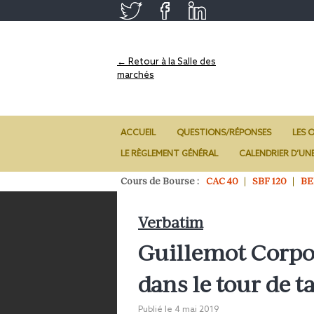
← Retour à la Salle des
marchés
ACCUEIL
QUESTIONS/RÉPONSES
LES O
LE RÈGLEMENT GÉNÉRAL
CALENDRIER D’UN
Cours de Bourse :
CAC 40
SBF 120
BE
Verbatim
Guillemot Corpo
dans le tour de t
Publié le
4 mai 2019