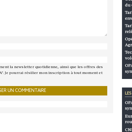
du 
Tar
env
Tar
rel
Opé
Agr
Tec
vol
OPA
ement la newsletter quotidienne, ainsi que les offres des
syn
A". Je pourrai résilier mon inscription à tout moment et
LE
OPA
syn
Eur
rou
CNP