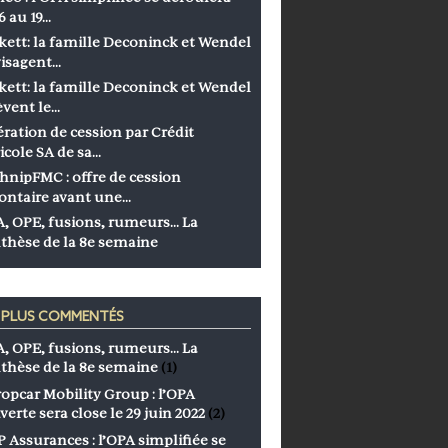
6 au 19…
kett: la famille Deconinck et Wendel
isagent…
kett: la famille Deconinck et Wendel
èvent le…
ration de cession par Crédit
icole SA de sa…
hnipFMC : offre de cession
ontaire avant une…
, OPE, fusions, rumeurs… La
thèse de la 8e semaine
S PLUS COMMENTÉS
, OPE, fusions, rumeurs… La
thèse de la 8e semaine
(1)
opcar Mobility Group : l’OPA
verte sera close le 29 juin 2022
(2)
 Assurances : l’OPA simplifiée se