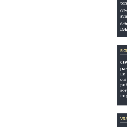
ter
OPA
syn
Sch
IGE
SI
OP
pa
En 
sui
pub
soi
im
VRA