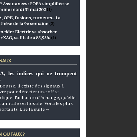
 Assurances : l’OPA simplifiée se
mine mardi 31 mai 202
(1)
, OPE, fusions, rumeurs… La
thèse de la 9e semaine
(2)
neider Electric va absorber
+XAO, sa filiale à 83,93%
(1)
GNAUX
A, les indices qui ne trompent
s
Bourse, il existe des signaux à
vre pour détecter une offre
lique d’achat ou d’échange, qu’elle
t amicale ou hostile. Voici les plus
portants.
Lire la suite
→
I OU FAUX ?