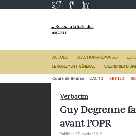
← Retour à la Salle des
marchés
ACCUEIL
QUESTIONS/RÉPONSES
LES O
LE RÈGLEMENT GÉNÉRAL
CALENDRIER D’UN
Cours de Bourse :
CAC 40
SBF 120
BE
Verbatim
Guy Degrenne fait
avant l’OPR
Publié le
25 janvier 2019