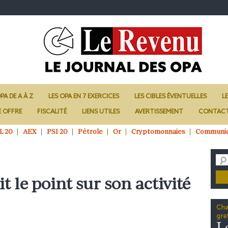
PA DE A À Z
LES OPA EN 7 EXERCICES
LES CIBLES ÉVENTUELLES
L
E OFFRE
FISCALITÉ
LIENS UTILES
AVERTISSEMENT
CONTAC
L 20
AEX
PSI 20
Pétrole
Or
Cryptomonnaies
Communi
 le point sur son activité