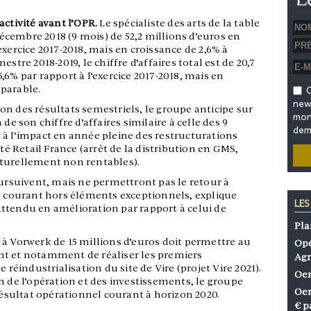
activité avant l’OPR.
Le spécialiste des arts de la table
 décembre 2018 (9 mois) de 52,2 millions d’euros en
exercice 2017-2018, mais en croissance de 2,6% à
mestre 2018-2019, le chiffre d’affaires total est de 20,7
,6% par rapport à l’exercice 2017-2018, mais en
parable.
O
news
n des résultats semestriels, le groupe anticipe sur
mon 
de son chiffre d’affaires similaire à celle des 9
dem
 à l’impact en année pleine des restructurations
ité Retail France (arrêt de la distribution en GMS,
cturellement non rentables).
oursuivent, mais ne permettront pas le retour à
el courant hors éléments exceptionnels, explique
LES
ttendu en amélioration par rapport à celui de
Pla
 à Vorwerk de 15 millions d’euros doit permettre au
Opé
nt et notamment de réaliser les premiers
Agr
 réindustrialisation du site de Vire (projet Vire 2021).
Oen
n de l’opération et des investissements, le groupe
Oen
 résultat opérationnel courant à horizon 2020.
€ p