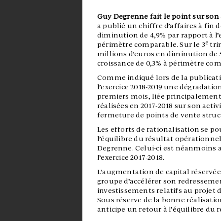
Guy Degrenne fait le point sur son 
a publié un chiffre d’affaires à fin
diminution de 4,9% par rapport à l’
e
périmètre comparable. Sur le 3
tri
millions d’euros en diminution de 5
croissance de 0,3% à périmètre com
Comme indiqué lors de la publicatio
l’exercice 2018-2019 une dégradation 
premiers mois, liée principalement
réalisées en 2017-2018 sur son activ
fermeture de points de vente stru
Les efforts de rationalisation se p
l’équilibre du résultat opérationn
Degrenne. Celui-ci est néanmoins a
l’exercice 2017-2018.
L’augmentation de capital réservée
groupe d’accélérer son redresseme
investissements relatifs au projet de
Sous réserve de la bonne réalisatio
anticipe un retour à l’équilibre du