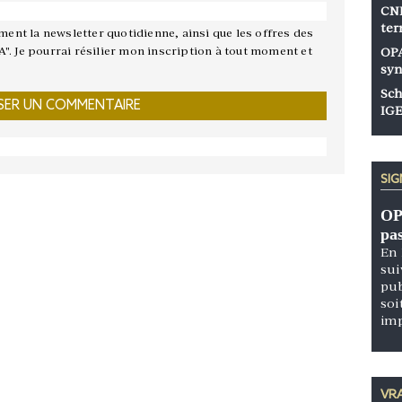
CNP
ter
ement la newsletter quotidienne, ainsi que les offres des
A". Je pourrai résilier mon inscription à tout moment et
OPA
syn
Sch
IGE
SI
OP
pa
En 
sui
pub
soi
im
VRA