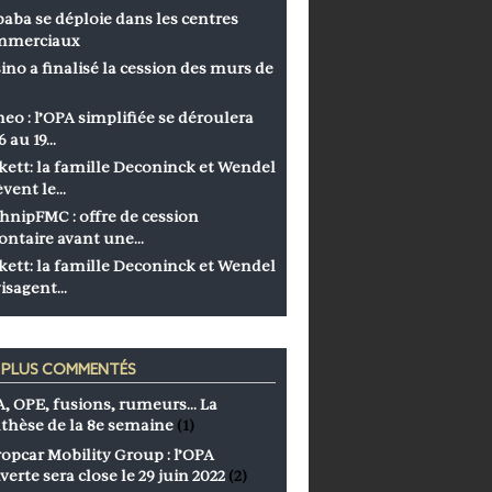
baba se déploie dans les centres
mmerciaux
ino a finalisé la cession des murs de
eo : l’OPA simplifiée se déroulera
6 au 19…
kett: la famille Deconinck et Wendel
èvent le…
hnipFMC : offre de cession
ontaire avant une…
kett: la famille Deconinck et Wendel
isagent…
S PLUS COMMENTÉS
, OPE, fusions, rumeurs… La
thèse de la 8e semaine
(1)
opcar Mobility Group : l’OPA
verte sera close le 29 juin 2022
(2)