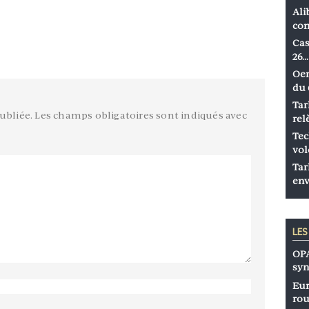
Ali
co
Cas
26…
Oen
du 
Tar
ubliée.
Les champs obligatoires sont indiqués avec
rel
Tec
vol
Tar
env
LE
OPA
syn
Eur
rou