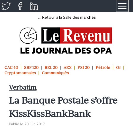
≡
← Retour à la Salle des marchés
CAC 40
SBF 120
BEL 20
AEX
PSI 20
Pétrole
Or
Cryptomonnaies
Communiqués
Verbatim
La Banque Postale s’offre
KissKissBankBank
Publié le
28 juin 2017