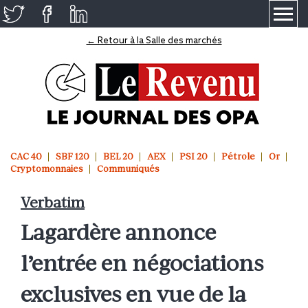
≡
← Retour à la Salle des marchés
CAC 40
SBF 120
BEL 20
AEX
PSI 20
Pétrole
Or
Cryptomonnaies
Communiqués
Verbatim
Lagardère annonce
l’entrée en négociations
exclusives en vue de la