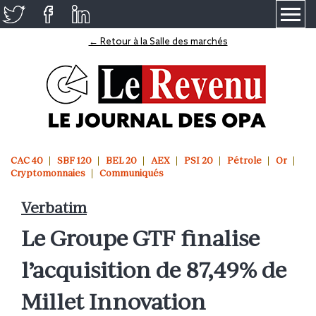
≡
← Retour à la Salle des marchés
CAC 40
SBF 120
BEL 20
AEX
PSI 20
Pétrole
Or
Cryptomonnaies
Communiqués
Verbatim
Le Groupe GTF finalise
l’acquisition de 87,49% de
Millet Innovation