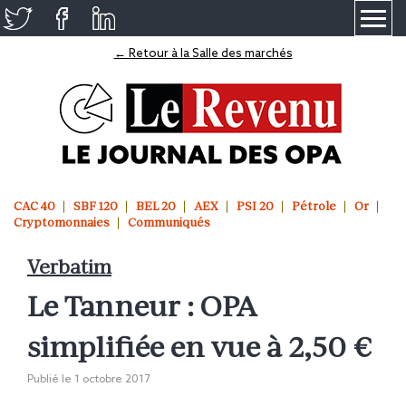
≡
← Retour à la Salle des marchés
CAC 40
SBF 120
BEL 20
AEX
PSI 20
Pétrole
Or
Cryptomonnaies
Communiqués
Verbatim
Le Tanneur : OPA
simplifiée en vue à 2,50 €
Publié le
1 octobre 2017