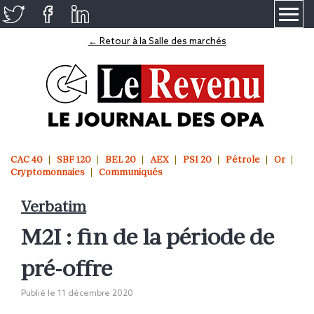
≡
← Retour à la Salle des marchés
CAC 40
SBF 120
BEL 20
AEX
PSI 20
Pétrole
Or
Cryptomonnaies
Communiqués
Verbatim
M2I : fin de la période de
pré-offre
Publié le
11 décembre 2020