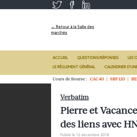
← Retour à la Salle des
marchés
ACCUEIL
QUESTIONS/RÉPONSES
LES O
LE RÈGLEMENT GÉNÉRAL
CALENDRIER D’UN
Cours de Bourse :
CAC 40
SBF 120
BE
Verbatim
Pierre et Vacanc
des liens avec 
Publié le
12 décembre 2018