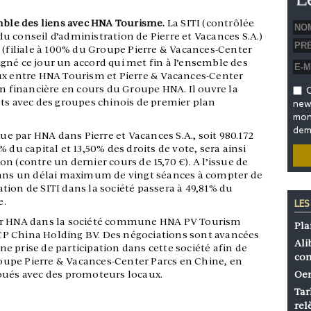
emble des liens avec HNA Tourisme.
La SITI (contrôlée
 conseil d’administration de Pierre et Vacances S.A.)
 (filiale à 100% du Groupe Pierre & Vacances-Center
gné ce jour un accord qui met fin à l’ensemble des
ux entre HNA Tourism et Pierre & Vacances-Center
on financière en cours du Groupe HNA. Il ouvre la
O
ats avec des groupes chinois de premier plan
news
mon 
dem
nue par HNA dans Pierre et Vacances S.A., soit 980.172
 du capital et 13,50% des droits de vote, sera ainsi
tion (contre un dernier cours de 15,70 €). A l’issue de
 dans un délai maximum de vingt séances à compter de
pation de SITI dans la société passera à 49,81% du
e.
LES
par HNA dans la société commune HNA PV Tourism
Pla
P China Holding BV. Des négociations sont avancées
Ali
 prise de participation dans cette société afin de
co
upe Pierre & Vacances-Center Parcs en Chine, en
oués avec des promoteurs locaux.
Oen
Tar
rel