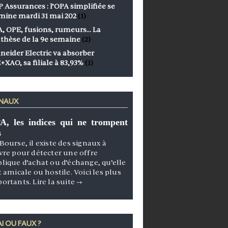
 Assurances : l’OPA simplifiée se
mine mardi 31 mai 202
(1)
, OPE, fusions, rumeurs… La
thèse de la 9e semaine
(2)
neider Electric va absorber
+XAO, sa filiale à 83,93%
(1)
GNAUX
A, les indices qui ne trompent
s
Bourse, il existe des signaux à
vre pour détecter une offre
lique d’achat ou d’échange, qu’elle
t amicale ou hostile. Voici les plus
portants.
Lire la suite
→
I OU FAUX ?