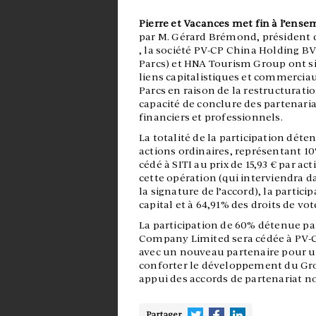
Pierre et Vacances met fin à l’ens
par M. Gérard Brémond, président du
, la société PV-CP China Holding BV
Parcs) et HNA Tourism Group ont si
liens capitalistiques et commercia
Parcs en raison de la restructurati
capacité de conclure des partenari
financiers et professionnels.
La totalité de la participation déte
actions ordinaires, représentant 10%
cédé à SITI au prix de 15,93 € par ac
cette opération (qui interviendra
la signature de l’accord), la partici
capital et à 64,91% des droits de vot
La participation de 60% détenue 
Company Limited sera cédée à PV-C
avec un nouveau partenaire pour une
conforter le développement du Gro
appui des accords de partenariat n
Partager