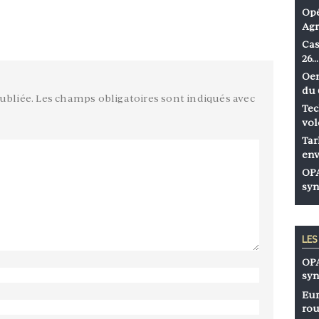
Opé
Agr
Cas
26…
Oen
du 
ubliée.
Les champs obligatoires sont indiqués avec
Tec
vol
Tar
env
OPA
syn
LE
OPA
syn
Eur
rou