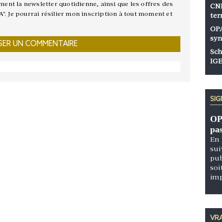
ement la newsletter quotidienne, ainsi que les offres des
CNP
A". Je pourrai résilier mon inscription à tout moment et
ter
OPA
syn
Sch
IGE
SI
OP
pa
En 
sui
pub
soi
im
VRA