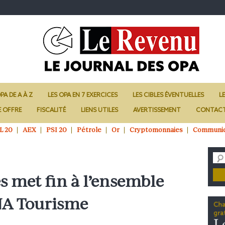
PA DE A À Z
LES OPA EN 7 EXERCICES
LES CIBLES ÉVENTUELLES
L
E OFFRE
FISCALITÉ
LIENS UTILES
AVERTISSEMENT
CONTAC
L 20
AEX
PSI 20
Pétrole
Or
Cryptomonnaies
Communi
es met fin à l’ensemble
HNA Tourisme