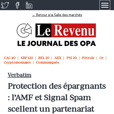
≡
← Retour à la Salle des marchés
CAC 40
SBF 120
BEL 20
AEX
PSI 20
Pétrole
Or
Cryptomonnaies
Communiqués
Verbatim
Protection des épargnants
: l’AMF et Signal Spam
scellent un partenariat