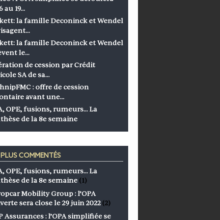
6 au 19…
kett: la famille Deconinck et Wendel
isagent…
kett: la famille Deconinck et Wendel
èvent le…
ration de cession par Crédit
icole SA de sa…
hnipFMC : offre de cession
ontaire avant une…
, OPE, fusions, rumeurs… La
thèse de la 8e semaine
S PLUS COMMENTÉS
, OPE, fusions, rumeurs… La
thèse de la 8e semaine
(1)
opcar Mobility Group : l’OPA
verte sera close le 29 juin 2022
(2)
 Assurances : l’OPA simplifiée se