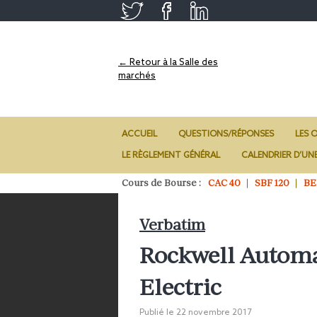
← Retour à la Salle des
marchés
ACCUEIL
QUESTIONS/RÉPONSES
LES O
LE RÈGLEMENT GÉNÉRAL
CALENDRIER D’UN
Cours de Bourse :
CAC 40
SBF 120
BE
Verbatim
Rockwell Automa
Electric
Publié le
22 novembre 2017