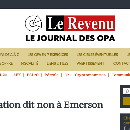
PA DE A À Z
LES OPA EN 7 EXERCICES
LES CIBLES ÉVENTUELLES
L
E OFFRE
FISCALITÉ
LIENS UTILES
AVERTISSEMENT
CONTAC
L 20
AEX
PSI 20
Pétrole
Or
Cryptomonnaies
Communi
tion dit non à Emerson