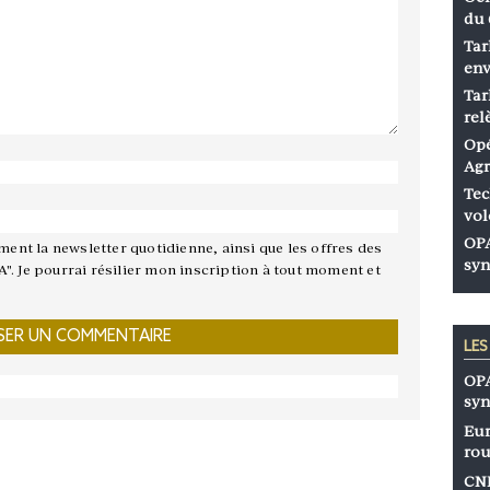
du 
Tar
env
Tar
rel
Opé
Agr
Tec
vol
OPA
ement la newsletter quotidienne, ainsi que les offres des
syn
A". Je pourrai résilier mon inscription à tout moment et
LE
OPA
syn
Eur
rou
CNP