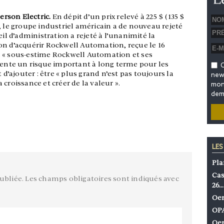
rson Electric.
En dépit d’un prix relevé à 225 $ (135 $
, le groupe industriel américain a de nouveau rejeté
eil d’administration a rejeté à l’unanimité la
on d’acquérir Rockwell Automation, reçue le 16
n « sous-estime Rockwell Automation et ses
ésente un risque important à long terme pour les
O
 d’ajouter : être « plus grand n’est pas toujours la
news
croissance et créer de la valeur ».
mon 
dem
LES
Pla
Cas
ubliée.
Les champs obligatoires sont indiqués avec
26…
Oen
OPA
Oen