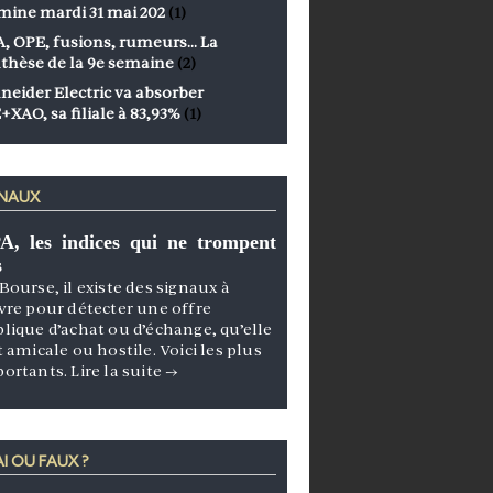
mine mardi 31 mai 202
(1)
, OPE, fusions, rumeurs… La
thèse de la 9e semaine
(2)
neider Electric va absorber
+XAO, sa filiale à 83,93%
(1)
GNAUX
A, les indices qui ne trompent
s
Bourse, il existe des signaux à
vre pour détecter une offre
lique d’achat ou d’échange, qu’elle
t amicale ou hostile. Voici les plus
portants.
Lire la suite
→
I OU FAUX ?