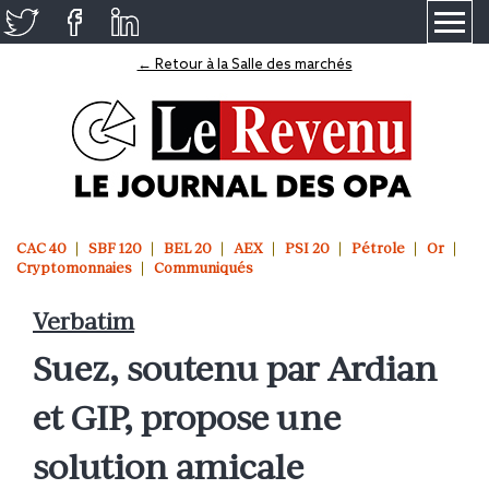
≡
← Retour à la Salle des marchés
CAC 40
SBF 120
BEL 20
AEX
PSI 20
Pétrole
Or
Cryptomonnaies
Communiqués
Verbatim
Suez, soutenu par Ardian
et GIP, propose une
solution amicale