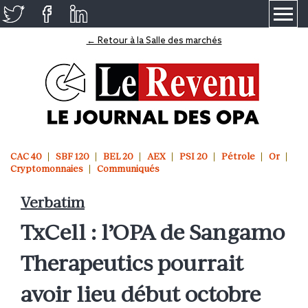
≡
← Retour à la Salle des marchés
CAC 40
SBF 120
BEL 20
AEX
PSI 20
Pétrole
Or
Cryptomonnaies
Communiqués
Verbatim
TxCell : l’OPA de Sangamo
Therapeutics pourrait
avoir lieu début octobre