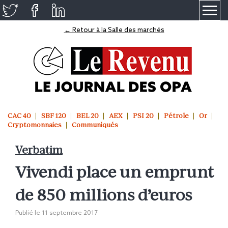
≡
← Retour à la Salle des marchés
CAC 40
SBF 120
BEL 20
AEX
PSI 20
Pétrole
Or
Cryptomonnaies
Communiqués
Verbatim
Vivendi place un emprunt
de 850 millions d’euros
Publié le
11 septembre 2017