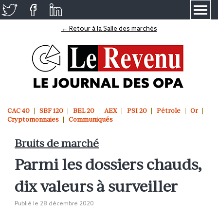
≡
← Retour à la Salle des marchés
CAC 40
SBF 120
BEL 20
AEX
PSI 20
Pétrole
Or
Cryptomonnaies
Communiqués
Bruits de marché
Parmi les dossiers chauds,
dix valeurs à surveiller
Publié le
28 décembre 2020