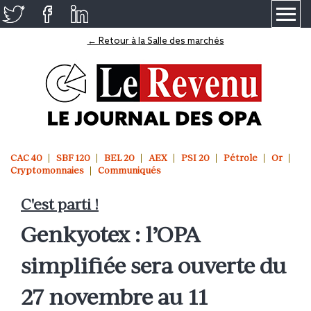
≡
← Retour à la Salle des marchés
CAC 40
SBF 120
BEL 20
AEX
PSI 20
Pétrole
Or
Cryptomonnaies
Communiqués
C'est parti !
Genkyotex : l’OPA
simplifiée sera ouverte du
27 novembre au 11