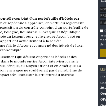
 contrôle conjoint d’un portefeuille d’hôtels par
n européenne a approuvé, en vertu du règlement
acquisition du contrôle conjoint d’un portefeuille de
O
nie, Pologne, Roumanie, Slovaquie et République
news
asée au Luxembourg, et le groupe Accor, basé en
mon 
s appartient actuellement à la société
dem
ne filiale d’Accor et comprend des hôtels de luxe,
e économique.
tissement qui détient et gère des hôtels et des
 dans le monde entier. Accor intervient dans le
Asie, Afrique, au Moyen-Orient et en Amérique. La
LES
ion envisagée ne soulèverait pas de problème de
act très limité sur la structure du marché.
Pla
Cas
26…
Oen
OPA
Oen