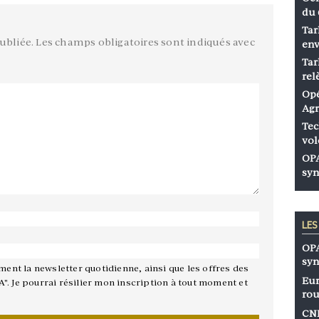
du 
Tar
ubliée.
Les champs obligatoires sont indiqués avec
env
Tar
rel
Opé
Agr
Tec
vol
OPA
syn
LE
OPA
syn
ement la newsletter quotidienne, ainsi que les offres des
Eur
A". Je pourrai résilier mon inscription à tout moment et
rou
CNP