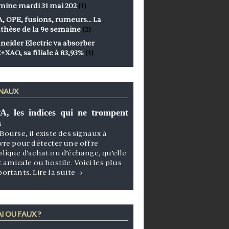
mine mardi 31 mai 202
(1)
, OPE, fusions, rumeurs… La
thèse de la 9e semaine
(2)
neider Electric va absorber
+XAO, sa filiale à 83,93%
(1)
GNAUX
A, les indices qui ne trompent
s
Bourse, il existe des signaux à
vre pour détecter une offre
lique d’achat ou d’échange, qu’elle
t amicale ou hostile. Voici les plus
portants.
Lire la suite
→
I OU FAUX ?