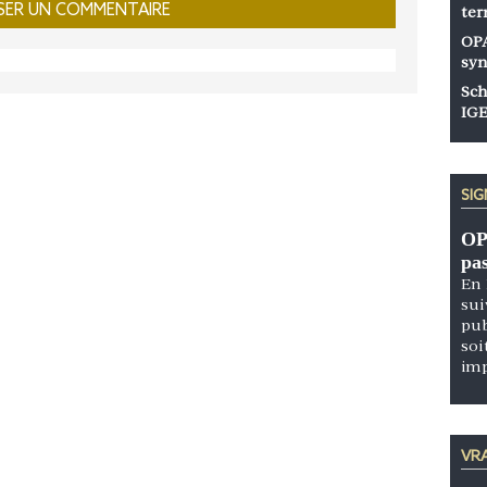
ter
OPA
syn
Sch
IGE
SI
OP
pa
En 
sui
pub
soi
im
VRA