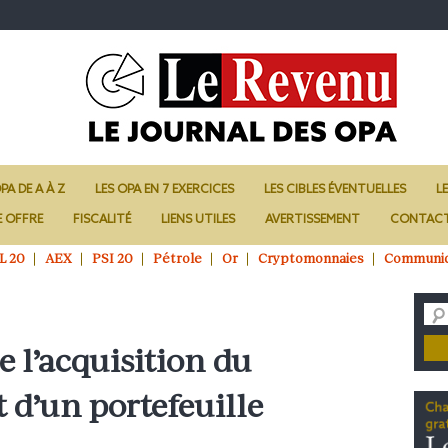
PA DE A À Z
LES OPA EN 7 EXERCICES
LES CIBLES ÉVENTUELLES
L
E OFFRE
FISCALITÉ
LIENS UTILES
AVERTISSEMENT
CONTAC
L 20
AEX
PSI 20
Pétrole
Or
Cryptomonnaies
Communi
e l’acquisition du
 d’un portefeuille