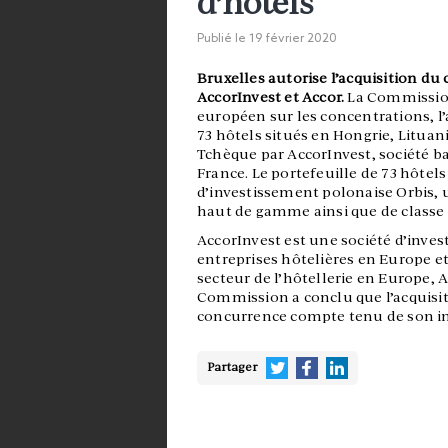
d’hôtels
Publié le
19 février 2020
Bruxelles autorise l’acquisition du
AccorInvest et Accor.
La Commissio
européen sur les concentrations, l’
73 hôtels situés en Hongrie, Litua
Tchèque par AccorInvest, société b
France. Le portefeuille de 73 hôtel
d’investissement polonaise Orbis, u
haut de gamme ainsi que de class
AccorInvest est une société d’inves
entreprises hôtelières en Europe et
secteur de l’hôtellerie en Europe, 
Commission a conclu que l’acquisit
concurrence compte tenu de son imp
Partager