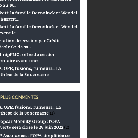
6 au 19…
kett: la famille Deconinck et Wendel
isagent…
kett: la famille Deconinck et Wendel
èvent le…
ration de cession par Crédit
icole SA de sa…
hnipFMC : offre de cession
ontaire avant une…
, OPE, fusions, rumeurs… La
thèse de la 8e semaine
S PLUS COMMENTÉS
, OPE, fusions, rumeurs… La
thèse de la 8e semaine
(1)
opcar Mobility Group : l’OPA
verte sera close le 29 juin 2022
(2)
 Assurances : l’OPA simplifiée se