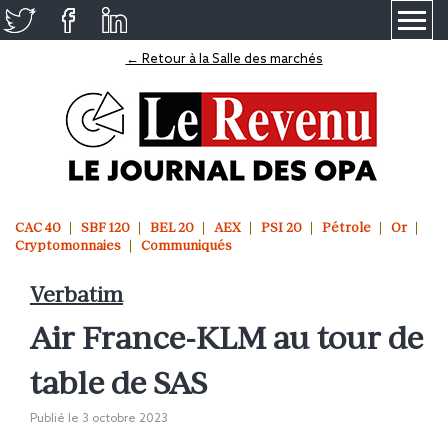
≡
← Retour à la Salle des marchés
CAC 40
SBF 120
BEL 20
AEX
PSI 20
Pétrole
Or
Cryptomonnaies
Communiqués
Verbatim
Air France-KLM au tour de
table de SAS
Publié le
3 octobre 2023