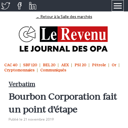
≡
← Retour à la Salle des marchés
CAC 40
SBF 120
BEL 20
AEX
PSI 20
Pétrole
Or
Cryptomonnaies
Communiqués
Verbatim
Bourbon Corporation fait
un point d’étape
Publié le
21 novembre 2019