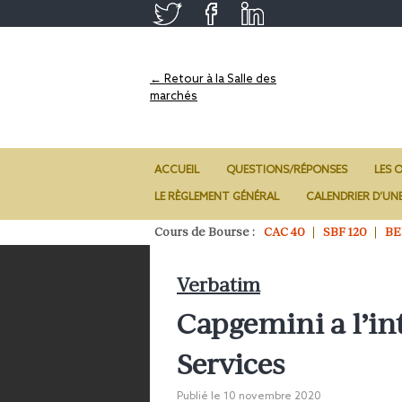
← Retour à la Salle des
marchés
ACCUEIL
QUESTIONS/RÉPONSES
LES O
LE RÈGLEMENT GÉNÉRAL
CALENDRIER D’UN
Cours de Bourse :
CAC 40
SBF 120
BE
Verbatim
Capgemini a l’in
Services
Publié le
10 novembre 2020