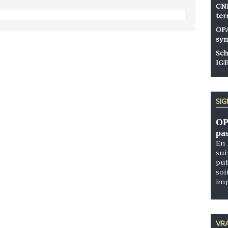
CNP
ter
OPA
syn
Sch
IGE
SI
OP
pa
En 
sui
pub
soi
im
VRA