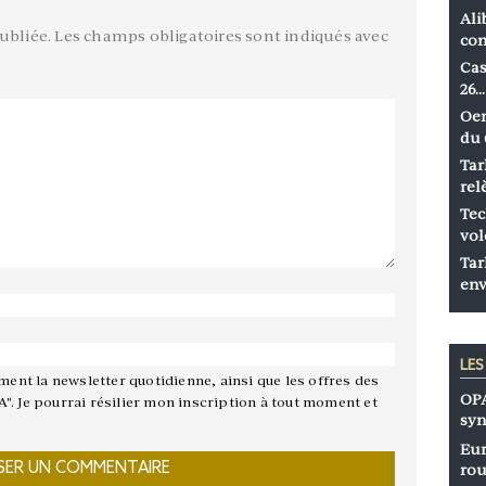
Ali
ubliée.
Les champs obligatoires sont indiqués avec
co
Cas
26…
Oen
du 
Tar
rel
Tec
vol
Tar
env
LE
ement la newsletter quotidienne, ainsi que les offres des
OPA
A". Je pourrai résilier mon inscription à tout moment et
syn
Eur
rou