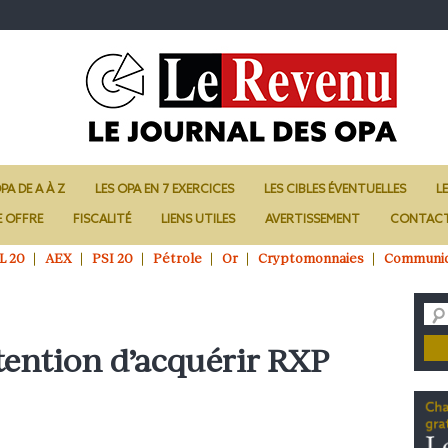
PA DE A À Z
LES OPA EN 7 EXERCICES
LES CIBLES ÉVENTUELLES
L
E OFFRE
FISCALITÉ
LIENS UTILES
AVERTISSEMENT
CONTAC
L 20
AEX
PSI 20
Pétrole
Or
Cryptomonnaies
Communi
tention d’acquérir RXP