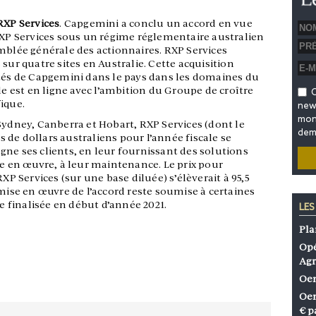
RXP Services
. Capgemini a conclu un accord en vue
 RXP Services sous un régime réglementaire australien
mblée générale des actionnaires. RXP Services
sur quatre sites en Australie. Cette acquisition
ités de Capgemini dans le pays dans les domaines du
le est en ligne avec l’ambition du Groupe de croître
O
ique.
news
mon 
Sydney, Canberra et Hobart, RXP Services (dont le
dem
ns de dollars australiens pour l’année fiscale se
gne ses clients, en leur fournissant des solutions
se en œuvre, à leur maintenance. Le prix pour
RXP Services (sur une base diluée) s’élèverait à 95,5
 mise en œuvre de l’accord reste soumise à certaines
re finalisée en début d’année 2021.
LES
Pla
Opé
Agr
Oen
Oen
€ p