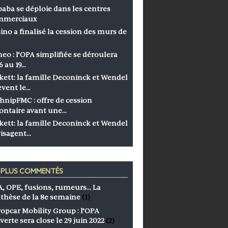
baba se déploie dans les centres
mmerciaux
ino a finalisé la cession des murs de
eo : l’OPA simplifiée se déroulera
6 au 19…
kett: la famille Deconinck et Wendel
èvent le…
hnipFMC : offre de cession
ontaire avant une…
kett: la famille Deconinck et Wendel
isagent…
S PLUS COMMENTÉS
, OPE, fusions, rumeurs… La
thèse de la 8e semaine
(1)
opcar Mobility Group : l’OPA
verte sera close le 29 juin 2022
(2)