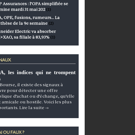
 Assurances : l’OPA simplifiée se
mine mardi 31 mai 202
(1)
, OPE, fusions, rumeurs… La
thèse de la 9e semaine
(2)
neider Electric va absorber
+XAO, sa filiale à 83,93%
(1)
GNAUX
A, les indices qui ne trompent
s
Bourse, il existe des signaux à
vre pour détecter une offre
lique d’achat ou d’échange, qu’elle
t amicale ou hostile. Voici les plus
portants.
Lire la suite
→
I OU FAUX ?