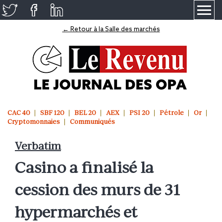
≡
← Retour à la Salle des marchés
CAC 40
SBF 120
BEL 20
AEX
PSI 20
Pétrole
Or
Cryptomonnaies
Communiqués
Verbatim
Casino a finalisé la
cession des murs de 31
hypermarchés et