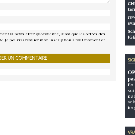
CNP
ter
OPA
syn
Sch
ement la newsletter quotidienne, ainsi que les offres des
IGE
A". Je pourrai résilier mon inscription à tout moment et
SI
OP
pa
En 
sui
pub
soi
im
VRA