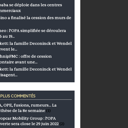
baba se déploie dans les centres
mmerciaux
ino a finalisé la cession des murs de
eo : l’OPA simplifiée se déroulera
6 au 19…
kett: la famille Deconinck et Wendel
èvent le…
hnipFMC : offre de cession
ontaire avant une…
kett: la famille Deconinck et Wendel
isagent…
S PLUS COMMENTÉS
, OPE, fusions, rumeurs… La
thèse de la 8e semaine
(1)
opcar Mobility Group : l’OPA
verte sera close le 29 juin 2022
(2)