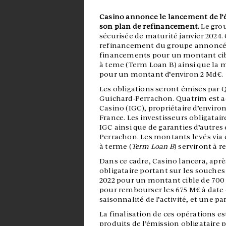
Casino annonce le lancement de l’
son plan de refinancement.
Le gro
sécurisée de maturité janvier 2024. 
refinancement du groupe annoncé le
financements pour un montant cible
à teme (Term Loan B) ainsi que la m
pour un montant d’environ 2 Md€.
Les obligations seront émises par Q
Guichard-Perrachon. Quatrim est a
Casino (IGC), propriétaire d’enviro
France. Les investisseurs obligatai
IGC ainsi que de garanties d’autre
Perrachon. Les montants levés via c
à terme (
Term Loan B
) serviront à 
Dans ce cadre, Casino lancera, après
obligataire portant sur les souches
2022 pour un montant cible de 700
pour rembourser les 675 M€ à date d
saisonnalité de l’activité, et une pa
La finalisation de ces opérations e
produits de l’émission obligataire