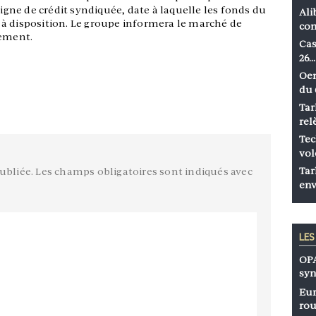
ligne de crédit syndiquée, date à laquelle les fonds du
Ali
à disposition. Le groupe informera le marché de
co
cement.
Cas
26…
Oen
du 
Tar
rel
Tec
vol
Tar
ubliée.
Les champs obligatoires sont indiqués avec
env
LE
OPA
syn
Eur
rou