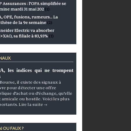
 Assurances : l’OPA simplifiée se
mine mardi 31 mai 202
(1)
, OPE, fusions, rumeurs… La
thèse de la 9e semaine
(2)
neider Electric va absorber
+XAO, sa filiale à 83,93%
(1)
GNAUX
A, les indices qui ne trompent
s
Bourse, il existe des signaux à
vre pour détecter une offre
lique d’achat ou d’échange, qu’elle
t amicale ou hostile. Voici les plus
portants.
Lire la suite
→
I OU FAUX ?