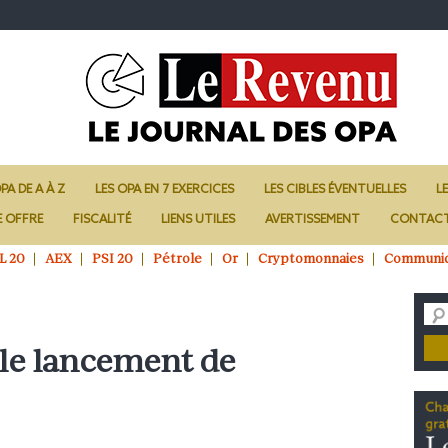
PA DE A À Z
LES OPA EN 7 EXERCICES
LES CIBLES ÉVENTUELLES
L
E OFFRE
FISCALITÉ
LIENS UTILES
AVERTISSEMENT
CONTAC
L 20
AEX
PSI 20
Pétrole
Or
Cryptomonnaies
Communi
le lancement de