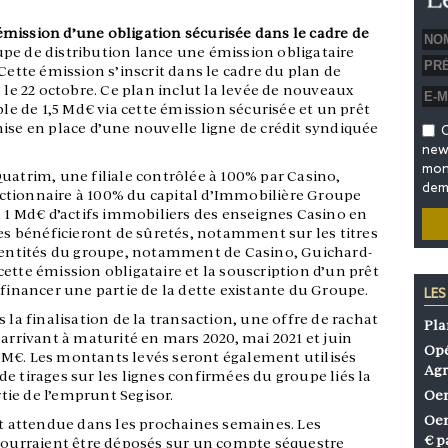
émission d’une obligation sécurisée
dans le cadre de
upe de distribution lance une émission obligataire
Cette émission s’inscrit dans le cadre du plan de
 22 octobre. Ce plan inclut la levée de nouveaux
 de 1,5 Md€ via cette émission sécurisée et un prêt
ise en place d’une nouvelle ligne de crédit syndiquée
O
news
mon 
uatrim, une filiale contrôlée à 100% par Casino,
dem
ctionnaire à 100% du capital d’Immobilière Groupe
n 1 Md€ d’actifs immobiliers des enseignes Casino en
res bénéficieront de sûretés, notamment sur les titres
s entités du groupe, notamment de Casino, Guichard-
ette émission obligataire et la souscription d’un prêt
refinancer une partie de la dette existante du Groupe.
LES
 la finalisation de la transaction, une offre de rachat
Pla
 arrivant à maturité en mars 2020, mai 2021 et juin
Opé
 M€. Les montants levés seront également utilisés
Agr
e tirages sur les lignes confirmées du groupe liés la
rtie de l’emprunt Segisor.
Oen
Oen
st attendue dans les prochaines semaines. Les
€ p
 pourraient être déposés sur un compte séquestre