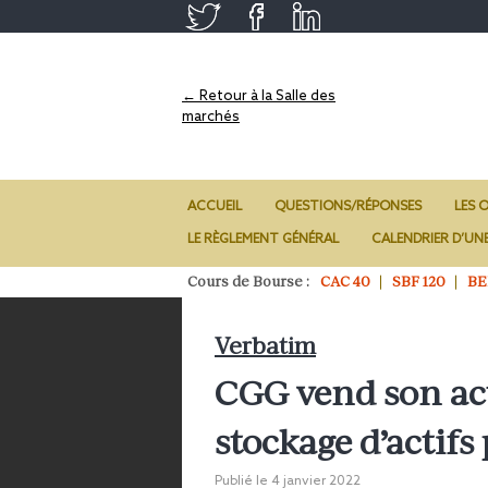
← Retour à la Salle des
marchés
ACCUEIL
QUESTIONS/RÉPONSES
LES O
LE RÈGLEMENT GÉNÉRAL
CALENDRIER D’UN
Cours de Bourse :
CAC 40
SBF 120
BE
Verbatim
CGG vend son acti
stockage d’actifs
Publié le
4 janvier 2022