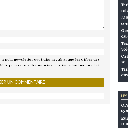
Tar
rel
Ali
co
Oen
du 
Tec
vol
Cas
ement la newsletter quotidienne, ainsi que les offres des
26…
A". Je pourrai résilier mon inscription à tout moment et
Tar
env
LE
OPA
syn
Eur
rou