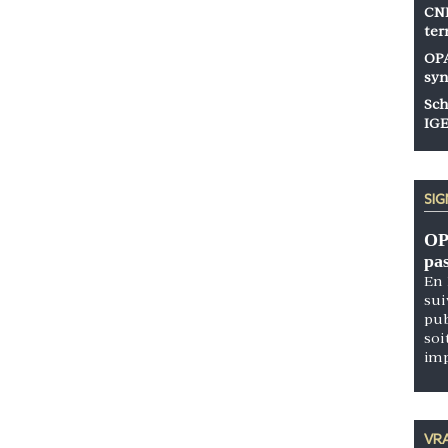
CNP
ter
OPA
syn
Sch
IGE
SI
OP
pa
En 
sui
pub
soi
im
VRA