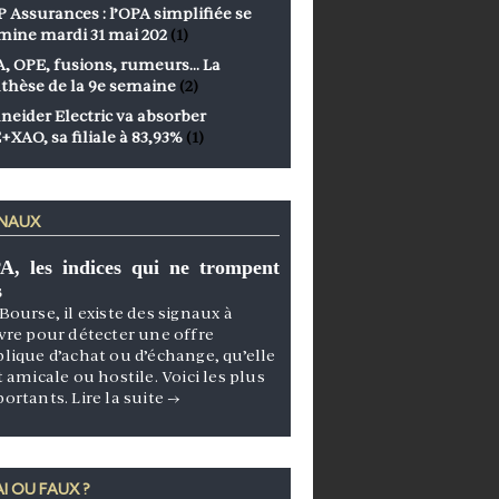
 Assurances : l’OPA simplifiée se
mine mardi 31 mai 202
(1)
, OPE, fusions, rumeurs… La
thèse de la 9e semaine
(2)
neider Electric va absorber
+XAO, sa filiale à 83,93%
(1)
GNAUX
A, les indices qui ne trompent
s
Bourse, il existe des signaux à
vre pour détecter une offre
lique d’achat ou d’échange, qu’elle
t amicale ou hostile. Voici les plus
portants.
Lire la suite
→
I OU FAUX ?