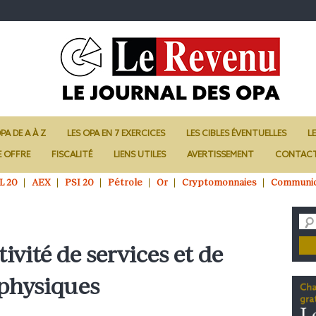
PA DE A À Z
LES OPA EN 7 EXERCICES
LES CIBLES ÉVENTUELLES
L
E OFFRE
FISCALITÉ
LIENS UTILES
AVERTISSEMENT
CONTAC
L 20
AEX
PSI 20
Pétrole
Or
Cryptomonnaies
Communi
vité de services et de
 physiques