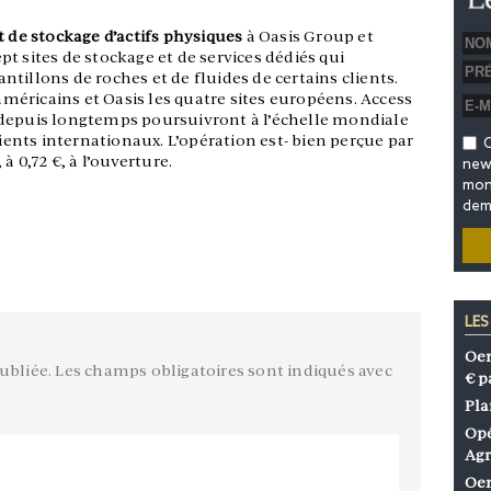
t de stockage d’actifs physiques
à Oasis Group et
t sites de stockage et de services dédiés qui
tillons de roches et de fluides de certains clients.
-américains et Oasis les quatre sites européens. Access
 depuis longtemps poursuivront à l’échelle mondiale
lients internationaux. L’opération est- bien perçue par
O
à 0,72 €, à l’ouverture.
news
mon 
dem
LES
Oen
ubliée.
Les champs obligatoires sont indiqués avec
€ p
Pla
Opé
Agr
Oen