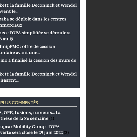
kett: la famille Deconinck et Wendel
èvent le…
baba se déploie dans les centres
mmerciaux
eo : l’OPA simplifiée se déroulera
6 au 19…
hnipFMC : offre de cession
ontaire avant une…
ino a finalisé la cession des murs de
kett: la famille Deconinck et Wendel
isagent…
S PLUS COMMENTÉS
, OPE, fusions, rumeurs… La
thèse de la 8e semaine
(1)
opcar Mobility Group : l’OPA
verte sera close le 29 juin 2022
(2)