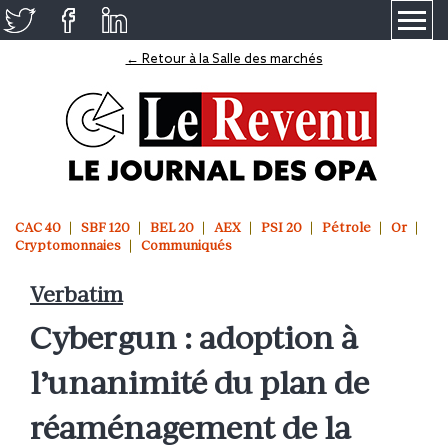
≡
← Retour à la Salle des marchés
CAC 40
SBF 120
BEL 20
AEX
PSI 20
Pétrole
Or
Cryptomonnaies
Communiqués
Verbatim
Cybergun : adoption à
l’unanimité du plan de
réaménagement de la