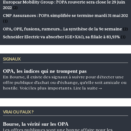
Europcar Mobility Group : l’OPA rouverte sera close le 29 juin
2022
(2)
CNP Assurances : l’OPA simplifiée se termine mardi 31 mai 202
(1)
OPA, OPE, fusions, rumeurs… La synthèse de la 9e semaine
(2)
Schneider Electric va absorber IGE+XAO, sa filiale à 83,93%
(1)
SIGNAUX
OPA, les indices qui ne trompent pas
En Bourse, il existe des signaux à suivre pour détecter une
offre publique d’achat ou d’échange, qu’elle soit amicale ou
hostile. Voici les plus importants.
Lire la suite
→
VRAI OU FAUX ?
Bourse, la vérité sur les OPA
Les offres publiques sont une bonne affaire pour les