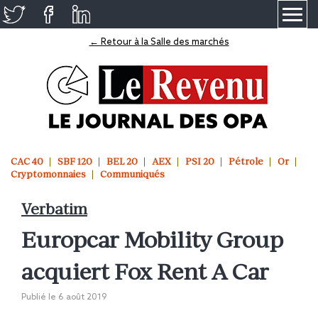
≡
← Retour à la Salle des marchés
CAC 40
SBF 120
BEL 20
AEX
PSI 20
Pétrole
Or
Cryptomonnaies
Communiqués
Verbatim
Europcar Mobility Group
acquiert Fox Rent A Car
Publié le
6 août 2019