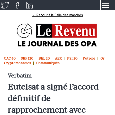
≡
← Retour à la Salle des marchés
CAC 40
SBF 120
BEL 20
AEX
PSI 20
Pétrole
Or
Cryptomonnaies
Communiqués
Verbatim
Eutelsat a signé l’accord
définitif de
rapprochement avec