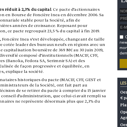
es réduit à 2,3% du capital
. Ce pacte d’actionnaires
tion en Bourse de Foncière Inea en décembre 2006. Sa
ionnariale stable pour la Société, afin de
mières années de croissance. Reposant pour
on, ce pacte regroupait 23,5 % du capital à fin 2019.
O
 Foncière Inea s’est développée, changeant de taille
news
re cotée leader des bureaux neufs en régions avec un
mon 
 capitalisation boursière de 369 M€ au 30 juin 2019,
dem
diversifié composé d’institutionnels (MACIF, CFF,
es (Banoka, Fedora SA, Serimnir SA) et des
éalisée de façon progressive et équilibrée, en
es, explique la société.
gnataires historiques du pacte (MACIF, CFF, GEST et
LES
ministrateurs de la Société, ont fait part au
écision de se retirer du pacte à compter du 15 janvier
Oen
 conseil d’administration, que celui-ci avait rempli sa
€ p
ionnaires ne représente désormais plus que 2,3% du
Pla
Opé
Agr
Oen