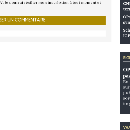
A". Je pourrai résilier mon inscription à tout moment et
CNP
ter
OPA
syn
Sch
IGE
SI
OP
pa
En 
sui
pub
soi
im
VRA