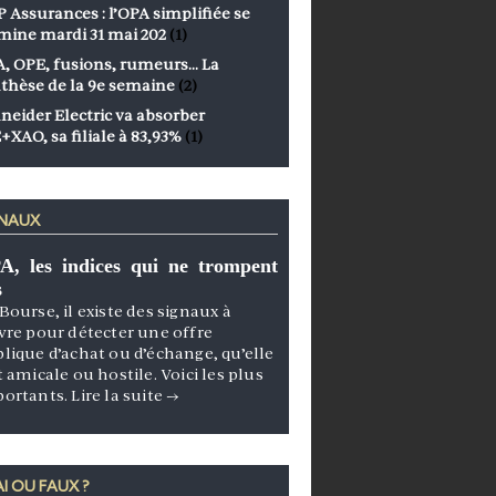
 Assurances : l’OPA simplifiée se
mine mardi 31 mai 202
(1)
, OPE, fusions, rumeurs… La
thèse de la 9e semaine
(2)
neider Electric va absorber
+XAO, sa filiale à 83,93%
(1)
GNAUX
A, les indices qui ne trompent
s
Bourse, il existe des signaux à
vre pour détecter une offre
lique d’achat ou d’échange, qu’elle
t amicale ou hostile. Voici les plus
portants.
Lire la suite
→
I OU FAUX ?