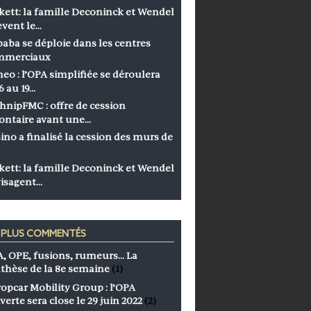
kett: la famille Deconinck et Wendel
èvent le…
baba se déploie dans les centres
mmerciaux
eo : l’OPA simplifiée se déroulera
6 au 19…
hnipFMC : offre de cession
ontaire avant une…
ino a finalisé la cession des murs de
kett: la famille Deconinck et Wendel
isagent…
S PLUS COMMENTÉS
, OPE, fusions, rumeurs… La
thèse de la 8e semaine
(1)
opcar Mobility Group : l’OPA
verte sera close le 29 juin 2022
(2)