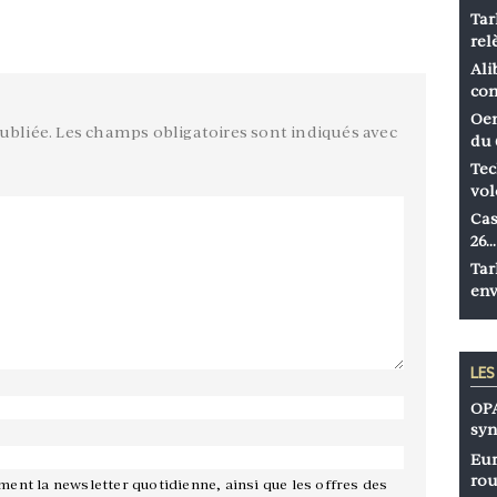
Tar
rel
Ali
co
Oen
ubliée.
Les champs obligatoires sont indiqués avec
du 
Tec
vol
Cas
26…
Tar
env
LE
OPA
syn
Eur
rou
ement la newsletter quotidienne, ainsi que les offres des