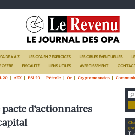
PA DE A À Z
LES OPA EN 7 EXERCICES
LES CIBLES ÉVENTUELLES
L
E OFFRE
FISCALITÉ
LIENS UTILES
AVERTISSEMENT
CONTAC
L 20
AEX
PSI 20
Pétrole
Or
Cryptomonnaies
Communi
e pacte d’actionnaires
capital