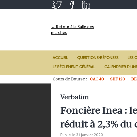
← Retour à la Salle des
marchés
ACCUEIL
QUESTIONS/RÉPONSES
LES O
LE RÈGLEMENT GÉNÉRAL
CALENDRIER D’UN
Cours de Bourse :
CAC 40
SBF 120
BE
Verbatim
Foncière Inea : l
réduit à 2,3% du 
Publié le
31 janvier 2020