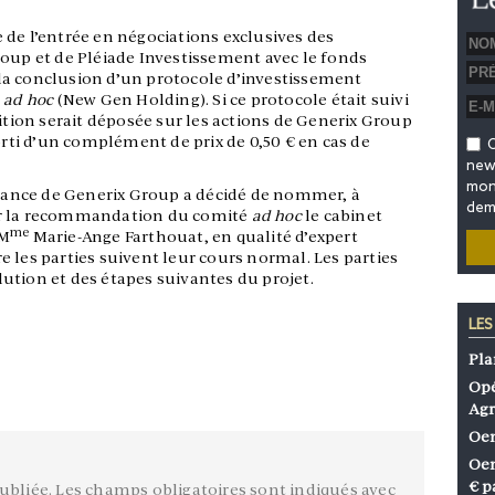
te de l’entrée en négociations exclusives des
roup et de Pléiade Investissement avec le fonds
la conclusion d’un protocole d’investissement
é
ad hoc
(New Gen Holding). Si ce protocole était suivi
sition serait déposée sur les actions de Generix Group
sorti d’un complément de prix de 0,50 € en cas de
O
news
mon 
illance de Generix Group a décidé de nommer, à
dem
ur la recommandation du comité
ad hoc
le cabinet
me
 M
Marie-Ange Farthouat, en qualité d’expert
 les parties suivent leur cours normal. Les parties
ution et des étapes suivantes du projet.
LES
Pla
Opé
Agr
Oen
Oen
€ p
ubliée.
Les champs obligatoires sont indiqués avec