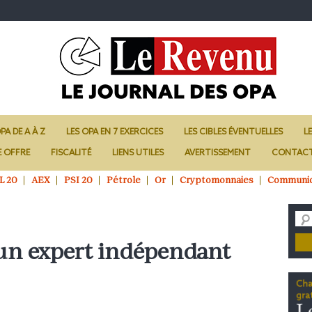
PA DE A À Z
LES OPA EN 7 EXERCICES
LES CIBLES ÉVENTUELLES
L
E OFFRE
FISCALITÉ
LIENS UTILES
AVERTISSEMENT
CONTAC
L 20
AEX
PSI 20
Pétrole
Or
Cryptomonnaies
Communi
 un expert indépendant