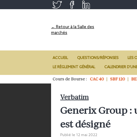
← Retour à la Salle des
marchés
ACCUEIL
QUESTIONS/RÉPONSES
LES O
LE RÈGLEMENT GÉNÉRAL
CALENDRIER D’UN
Cours de Bourse :
CAC 40
SBF 120
BE
Verbatim
Generix Group :
est désigné
Publié le
12 mai 2022