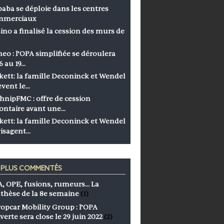
baba se déploie dans les centres
mmerciaux
ino a finalisé la cession des murs de
eo : l’OPA simplifiée se déroulera
6 au 19…
kett: la famille Deconinck et Wendel
èvent le…
hnipFMC : offre de cession
ontaire avant une…
kett: la famille Deconinck et Wendel
isagent…
S PLUS COMMENTÉS
, OPE, fusions, rumeurs… La
thèse de la 8e semaine
(1)
opcar Mobility Group : l’OPA
verte sera close le 29 juin 2022
(2)