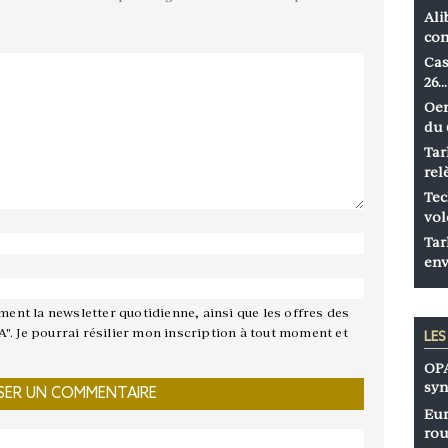
Ali
co
Cas
26…
Oen
du 
Tar
rel
Tec
vol
Tar
env
ement la newsletter quotidienne, ainsi que les offres des
A". Je pourrai résilier mon inscription à tout moment et
LE
OPA
syn
Eur
rou