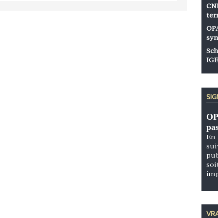
CNP
ter
OPA
syn
Sch
IGE
SI
OP
pa
En 
sui
pub
soi
im
VRA