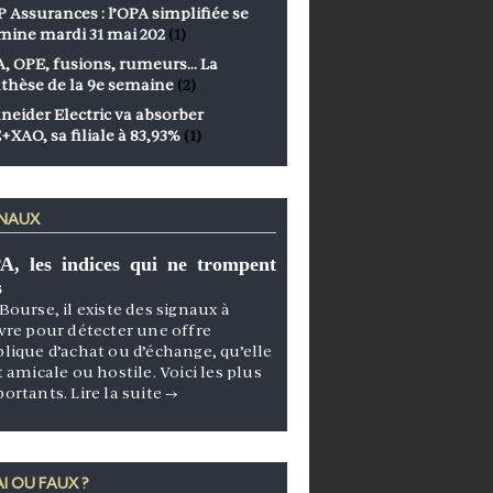
 Assurances : l’OPA simplifiée se
mine mardi 31 mai 202
(1)
, OPE, fusions, rumeurs… La
thèse de la 9e semaine
(2)
neider Electric va absorber
+XAO, sa filiale à 83,93%
(1)
GNAUX
A, les indices qui ne trompent
s
Bourse, il existe des signaux à
vre pour détecter une offre
lique d’achat ou d’échange, qu’elle
t amicale ou hostile. Voici les plus
portants.
Lire la suite
→
I OU FAUX ?