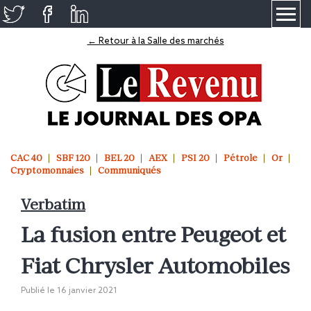
≡
← Retour à la Salle des marchés
CAC 40
SBF 120
BEL 20
AEX
PSI 20
Pétrole
Or
Cryptomonnaies
Communiqués
Verbatim
La fusion entre Peugeot et
Fiat Chrysler Automobiles
Publié le
16 janvier 2021