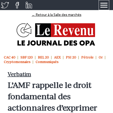
≡
← Retour à la Salle des marchés
CAC 40
SBF 120
BEL 20
AEX
PSI 20
Pétrole
Or
Cryptomonnaies
Communiqués
Verbatim
L’AMF rappelle le droit
fondamental des
actionnaires d’exprimer