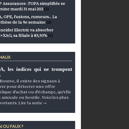
 Assurances : l’OPA simplifiée se
mine mardi 31 mai 202
(1)
, OPE, fusions, rumeurs… La
thèse de la 9e semaine
(2)
neider Electric va absorber
+XAO, sa filiale à 83,93%
(1)
GNAUX
A, les indices qui ne trompent
s
Bourse, il existe des signaux à
vre pour détecter une offre
lique d’achat ou d’échange, qu’elle
t amicale ou hostile. Voici les plus
portants.
Lire la suite
→
I OU FAUX ?