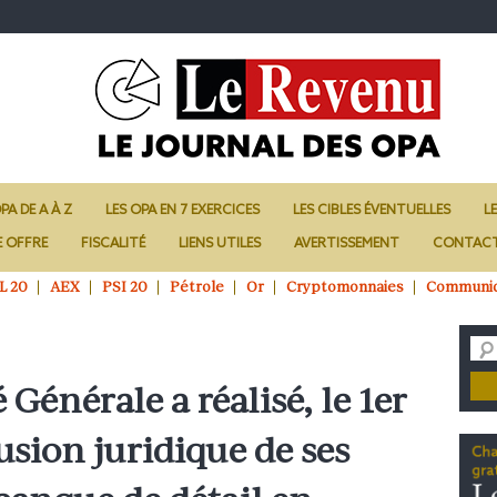
PA DE A À Z
LES OPA EN 7 EXERCICES
LES CIBLES ÉVENTUELLES
L
E OFFRE
FISCALITÉ
LIENS UTILES
AVERTISSEMENT
CONTAC
L 20
AEX
PSI 20
Pétrole
Or
Cryptomonnaies
Communi
 Générale a réalisé, le 1er
fusion juridique de ses