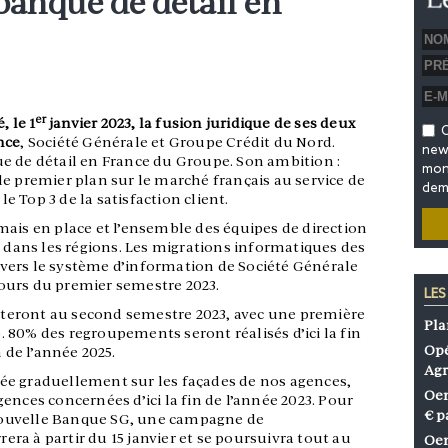
banque de détail en
er
, le 1
janvier 2023, la fusion juridique de ses deux
O
nce
, Société Générale et Groupe Crédit du Nord.
news
e de détail en France du Groupe. Son ambition :
mon 
e premier plan sur le marché français au service de
dem
le Top 3 de la satisfaction client.
mais en place et l’ensemble des équipes de direction
ans les régions. Les migrations informatiques des
vers le système d’information de Société Générale
ours du premier semestre 2023.
LES
teront au second semestre 2023, avec une première
Pla
 80% des regroupements seront réalisés d’ici la fin
Opé
 de l’année 2025.
Agr
ée graduellement sur les façades de nos agences,
Oen
ences concernées d’ici la fin de l’année 2023. Pour
€ p
ouvelle Banque SG, une campagne de
a à partir du 15 janvier et se poursuivra tout au
Oen