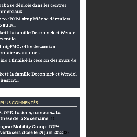
baba se déploie dans les centres
mmerciaux
eo : l’OPA simplifiée se déroulera
6 au 19…
kett: la famille Deconinck et Wendel
èvent le…
hnipFMC : offre de cession
ontaire avant une…
ino a finalisé la cession des murs de
kett: la famille Deconinck et Wendel
isagent…
S PLUS COMMENTÉS
, OPE, fusions, rumeurs… La
thèse de la 8e semaine
(1)
opcar Mobility Group : l’OPA
verte sera close le 29 juin 2022
(2)