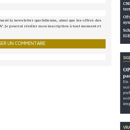
CNP
ter
OPA
ement la newsletter quotidienne, ainsi que les offres des
syn
A". Je pourrai résilier mon inscription à tout moment et
Sch
IGE
SI
OP
pa
En 
sui
pub
soi
im
VRA