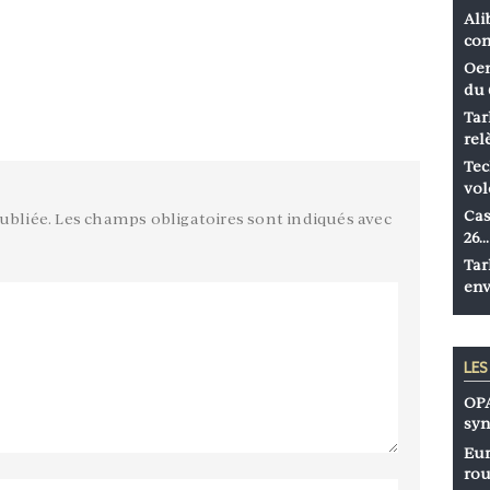
Ali
co
Oen
du 
Tar
rel
Tec
vol
Cas
ubliée.
Les champs obligatoires sont indiqués avec
26…
Tar
env
LE
OPA
syn
Eur
rou