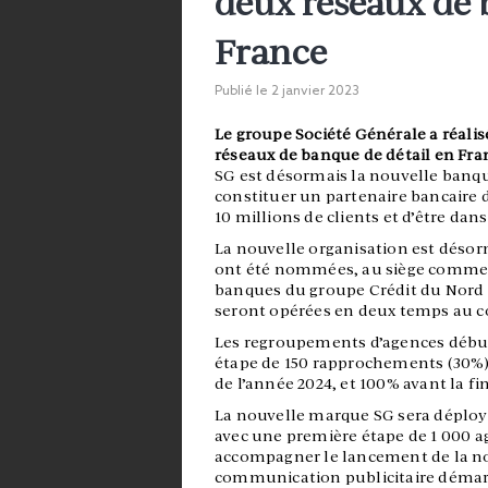
deux réseaux de 
France
Publié le
2 janvier 2023
Le groupe Société Générale a réalisé
réseaux de banque de détail en Fra
SG est désormais la nouvelle banqu
constituer un partenaire bancaire d
10 millions de clients et d’être dans 
La nouvelle organisation est désor
ont été nommées, au siège comme d
banques du groupe Crédit du Nord 
seront opérées en deux temps au c
Les regroupements d’agences débu
étape de 150 rapprochements (30%).
de l’année 2024, et 100% avant la fin
La nouvelle marque SG sera déploy
avec une première étape de 1 000 ag
accompagner le lancement de la n
communication publicitaire démarrer