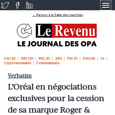
≡
← Retour à la Salle des marchés
CAC 40
SBF 120
BEL 20
AEX
PSI 20
Pétrole
Or
Cryptomonnaies
Communiqués
Verbatim
L’Oréal en négociations
exclusives pour la cession
de sa marque Roger &