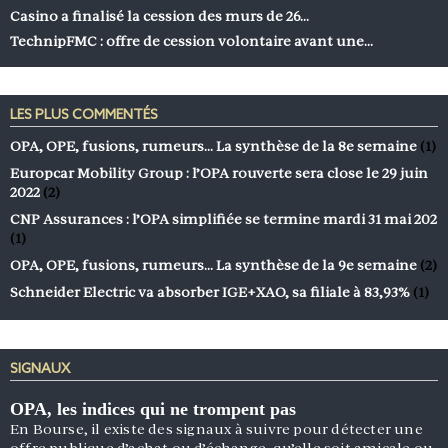
Casino a finalisé la cession des murs de 26…
TechnipFMC : offre de cession volontaire avant une…
LES PLUS COMMENTÉS
OPA, OPE, fusions, rumeurs… La synthèse de la 8e semaine
(1)
Europcar Mobility Group : l’OPA rouverte sera close le 29 juin
2022
(2)
CNP Assurances : l’OPA simplifiée se termine mardi 31 mai 202
(1)
OPA, OPE, fusions, rumeurs… La synthèse de la 9e semaine
(2)
Schneider Electric va absorber IGE+XAO, sa filiale à 83,93%
(1)
SIGNAUX
OPA, les indices qui ne trompent pas
En Bourse, il existe des signaux à suivre pour détecter une
offre publique d’achat ou d’échange, qu’elle soit amicale ou