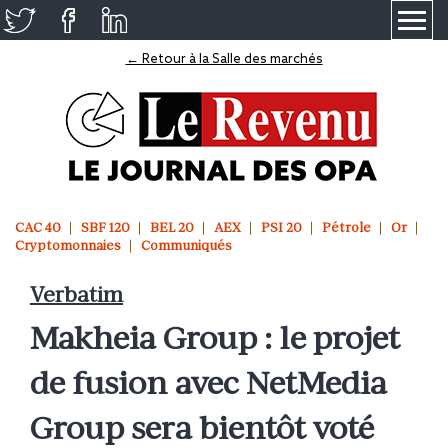
≡
← Retour à la Salle des marchés
CAC 40
SBF 120
BEL 20
AEX
PSI 20
Pétrole
Or
Cryptomonnaies
Communiqués
Verbatim
Makheia Group : le projet
de fusion avec NetMedia
Group sera bientôt voté