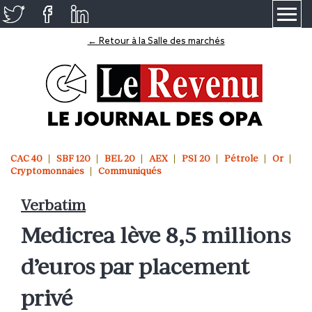
≡
← Retour à la Salle des marchés
CAC 40
SBF 120
BEL 20
AEX
PSI 20
Pétrole
Or
Cryptomonnaies
Communiqués
Verbatim
Medicrea lève 8,5 millions
d’euros par placement
privé