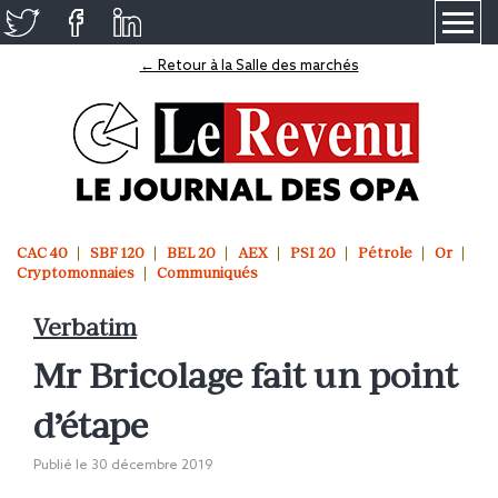
≡
← Retour à la Salle des marchés
CAC 40
SBF 120
BEL 20
AEX
PSI 20
Pétrole
Or
Cryptomonnaies
Communiqués
Verbatim
Mr Bricolage fait un point
d’étape
Publié le
30 décembre 2019