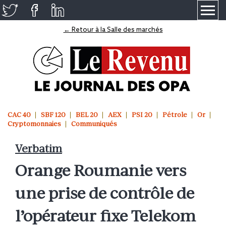
≡
← Retour à la Salle des marchés
CAC 40
SBF 120
BEL 20
AEX
PSI 20
Pétrole
Or
Cryptomonnaies
Communiqués
Verbatim
Orange Roumanie vers
une prise de contrôle de
l’opérateur fixe Telekom