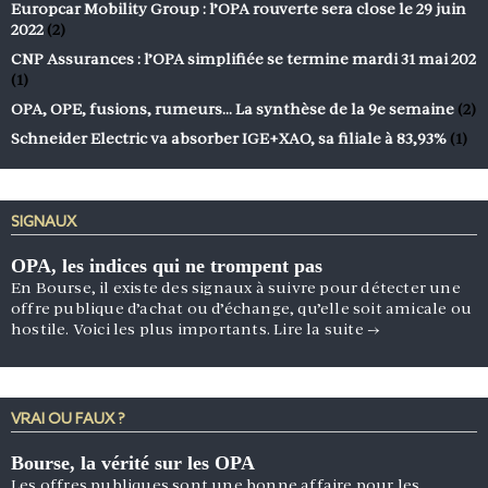
Europcar Mobility Group : l’OPA rouverte sera close le 29 juin
2022
(2)
CNP Assurances : l’OPA simplifiée se termine mardi 31 mai 202
(1)
OPA, OPE, fusions, rumeurs… La synthèse de la 9e semaine
(2)
Schneider Electric va absorber IGE+XAO, sa filiale à 83,93%
(1)
SIGNAUX
OPA, les indices qui ne trompent pas
En Bourse, il existe des signaux à suivre pour détecter une
offre publique d’achat ou d’échange, qu’elle soit amicale ou
hostile. Voici les plus importants.
Lire la suite
→
VRAI OU FAUX ?
Bourse, la vérité sur les OPA
Les offres publiques sont une bonne affaire pour les