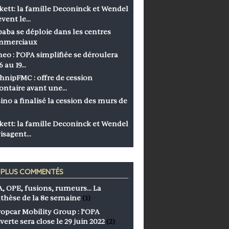
kett: la famille Deconinck et Wendel
èvent le…
baba se déploie dans les centres
mmerciaux
eo : l’OPA simplifiée se déroulera
6 au 19…
hnipFMC : offre de cession
ontaire avant une…
ino a finalisé la cession des murs de
kett: la famille Deconinck et Wendel
isagent…
S PLUS COMMENTÉS
, OPE, fusions, rumeurs… La
thèse de la 8e semaine
(1)
opcar Mobility Group : l’OPA
verte sera close le 29 juin 2022
(2)