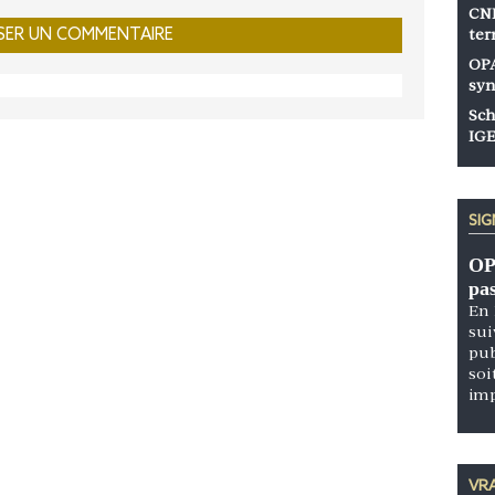
CNP
ter
OPA
syn
Sch
IGE
SI
OP
pa
En 
sui
pub
soi
im
VRA