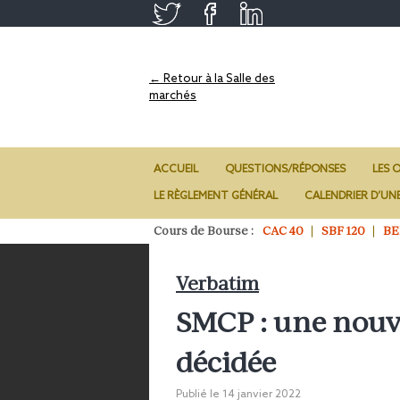
← Retour à la Salle des
marchés
ACCUEIL
QUESTIONS/RÉPONSES
LES O
LE RÈGLEMENT GÉNÉRAL
CALENDRIER D’UN
Cours de Bourse :
CAC 40
SBF 120
BE
Verbatim
SMCP : une nouv
décidée
Publié le
14 janvier 2022