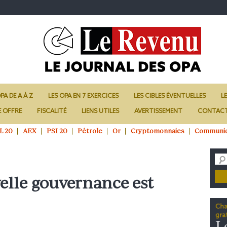
PA DE A À Z
LES OPA EN 7 EXERCICES
LES CIBLES ÉVENTUELLES
L
E OFFRE
FISCALITÉ
LIENS UTILES
AVERTISSEMENT
CONTAC
L 20
AEX
PSI 20
Pétrole
Or
Cryptomonnaies
Communi
elle gouvernance est