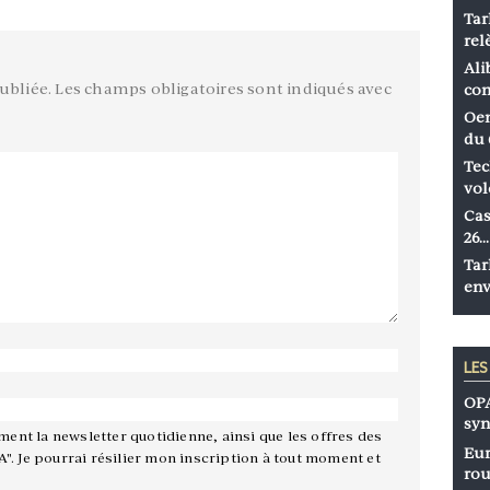
Tar
rel
Ali
ubliée.
Les champs obligatoires sont indiqués avec
co
Oen
du 
Tec
vol
Cas
26…
Tar
env
LE
OPA
syn
ement la newsletter quotidienne, ainsi que les offres des
Eur
A". Je pourrai résilier mon inscription à tout moment et
rou