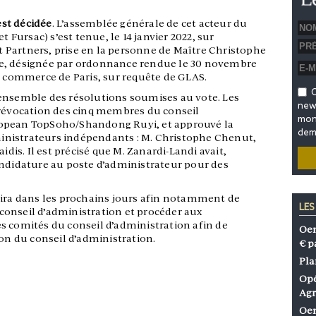
st décidée
. L’assemblée générale de cet acteur du
t Fursac) s’est tenue, le 14 janvier 2022, sur
 Partners, prise en la personne de Maître Christophe
e, désignée par ordonnance rendue le 30 novembre
e commerce de Paris, sur requête de GLAS.
O
ensemble des résolutions soumises au vote. Les
news
 révocation des cinq membres du conseil
mon 
ropean TopSoho/Shandong Ruyi, et approuvé la
dem
nistrateurs indépendants : M. Christophe Chenut,
idis. Il est précisé que M. Zanardi-Landi avait,
andidature au poste d’administrateur pour des
nira dans les prochains jours afin notamment de
LES
onseil d’administration et procéder aux
s comités du conseil d’administration afin de
Oen
ion du conseil d’administration.
€ p
Pla
Opé
Agr
Oen