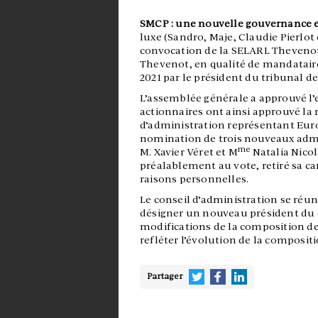
SMCP : une nouvelle gouvernance e
luxe (Sandro, Maje, Claudie Pierlot e
convocation de la SELARL Thevenot
Thevenot, en qualité de mandatair
2021 par le président du tribunal d
L’assemblée générale a approuvé l’
actionnaires ont ainsi approuvé la
d’administration représentant Eu
nomination de trois nouveaux admi
me
M. Xavier Véret et M
Natalia Nicola
préalablement au vote, retiré sa c
raisons personnelles.
Le conseil d’administration se réu
désigner un nouveau président du c
modifications de la composition de
refléter l’évolution de la composit
Partager