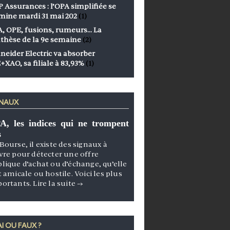
 Assurances : l’OPA simplifiée se
mine mardi 31 mai 202
(1)
, OPE, fusions, rumeurs… La
thèse de la 9e semaine
(2)
neider Electric va absorber
+XAO, sa filiale à 83,93%
(1)
GNAUX
A, les indices qui ne trompent
s
Bourse, il existe des signaux à
vre pour détecter une offre
lique d’achat ou d’échange, qu’elle
t amicale ou hostile. Voici les plus
portants.
Lire la suite
→
I OU FAUX ?