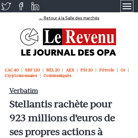
≡
← Retour à la Salle des marchés
CAC 40
SBF 120
BEL 20
AEX
PSI 20
Pétrole
Or
Cryptomonnaies
Communiqués
Verbatim
Stellantis rachète pour
923 millions d’euros de
ses propres actions à