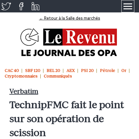
≡
← Retour à la Salle des marchés
CAC 40
SBF 120
BEL 20
AEX
PSI 20
Pétrole
Or
Cryptomonnaies
Communiqués
Verbatim
TechnipFMC fait le point
sur son opération de
scission