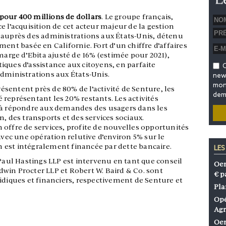
pour 400 millions de dollars
. Le groupe français,
e l’acquisition de cet acteur majeur de la gestion
 auprès des administrations aux États-Unis, détenu
ment basée en Californie. Fort d’un chiffre d’affaires
 marge d’Ebita ajusté de 16% (estimée pour 2021),
iques d’assistance aux citoyens, en parfaite
O
administrations aux États-Unis.
news
mon 
sentent près de 80% de l’activité de Senture, les
dem
représentant les 20% restants. Les activités
 à répondre aux demandes des usagers dans les
, des transports et des services sociaux.
 offre de services, profite de nouvelles opportunités
avec une opération relutive d’environ 5% sur le
on est intégralement financée par dette bancaire.
LES
 Paul Hastings LLP est intervenu en tant que conseil
Oen
win Procter LLP et Robert W. Baird & Co. sont
€ p
idiques et financiers, respectivement de Senture et
Pla
Opé
Agr
Oen