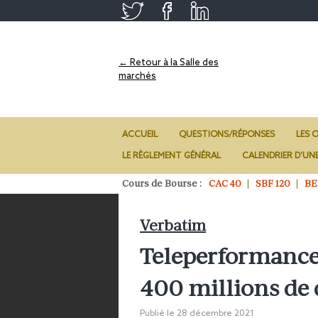
← Retour à la Salle des
marchés
ACCUEIL
QUESTIONS/RÉPONSES
LES O
LE RÈGLEMENT GÉNÉRAL
CALENDRIER D’UN
Cours de Bourse :
CAC 40
SBF 120
BE
Verbatim
Teleperformance
400 millions de 
Publié le
28 décembre 2021