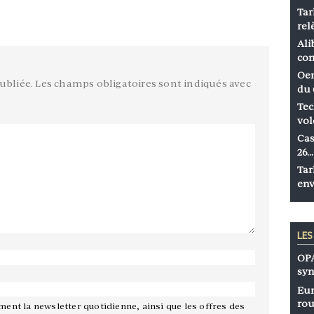
Tar
rel
Ali
co
Oen
ubliée.
Les champs obligatoires sont indiqués avec
du 
Tec
vol
Cas
26…
Tar
env
LE
OPA
syn
Eur
rou
ement la newsletter quotidienne, ainsi que les offres des