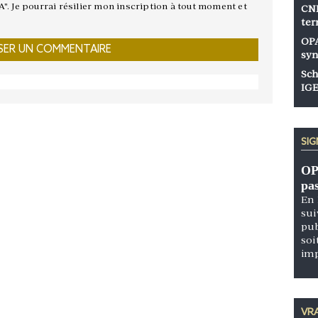
A". Je pourrai résilier mon inscription à tout moment et
CNP
ter
OPA
syn
Sch
IGE
SI
OP
pa
En 
sui
pub
soi
im
VRA