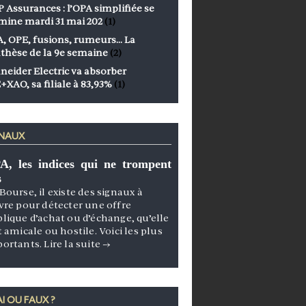
 Assurances : l’OPA simplifiée se
mine mardi 31 mai 202
(1)
, OPE, fusions, rumeurs… La
thèse de la 9e semaine
(2)
neider Electric va absorber
+XAO, sa filiale à 83,93%
(1)
GNAUX
A, les indices qui ne trompent
s
Bourse, il existe des signaux à
vre pour détecter une offre
lique d’achat ou d’échange, qu’elle
t amicale ou hostile. Voici les plus
portants.
Lire la suite
→
I OU FAUX ?