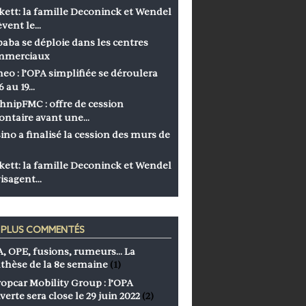
kett: la famille Deconinck et Wendel
èvent le…
baba se déploie dans les centres
mmerciaux
eo : l’OPA simplifiée se déroulera
6 au 19…
hnipFMC : offre de cession
ontaire avant une…
ino a finalisé la cession des murs de
kett: la famille Deconinck et Wendel
isagent…
S PLUS COMMENTÉS
, OPE, fusions, rumeurs… La
thèse de la 8e semaine
(1)
opcar Mobility Group : l’OPA
verte sera close le 29 juin 2022
(2)