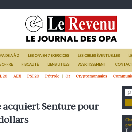
PA DE A À Z
LES OPA EN 7 EXERCICES
LES CIBLES ÉVENTUELLES
L
E OFFRE
FISCALITÉ
LIENS UTILES
AVERTISSEMENT
CONTAC
L 20
AEX
PSI 20
Pétrole
Or
Cryptomonnaies
Communi
 acquiert Senture pour
dollars